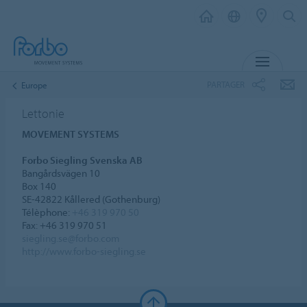
MENU
PARTAGER
Europe
Lettonie
MOVEMENT SYSTEMS
Forbo Siegling Svenska AB
Bangårdsvägen 10
Box 140
SE-42822 Kållered (Gothenburg)
Télèphone:
+46 319 970 50
Fax: +46 319 970 51
siegling.se@forbo.com
http://www.forbo-siegling.se