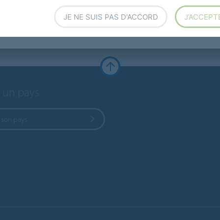
JE NE SUIS PAS D'ACCORD
J’ACCEPT
r un pays
 son pays