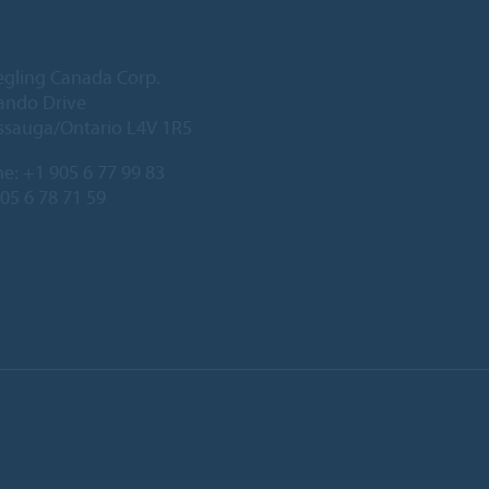
egling Canada Corp.
ando Drive
ssauga/Ontario L4V 1R5
ne:
+1 905 6 77 99 83
905 6 78 71 59