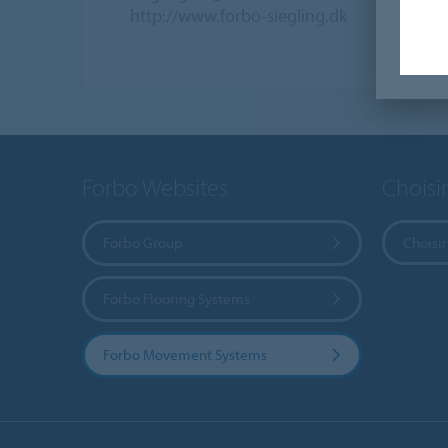
http://www.forbo-siegling.dk
Forbo Websites
Choisi
Forbo Group
Choisir
Forbo Flooring Systems
Forbo Movement Systems