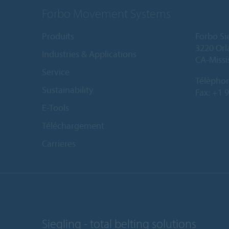
Forbo Movement Systems
Produits
Forbo Si
3220 Orl
Industries & Applications
CA-Missi
Service
Télèpho
Sustainability
Fax: +1 
E-Tools
Téléchargement
Carrieres
Siegling - total belting solutions