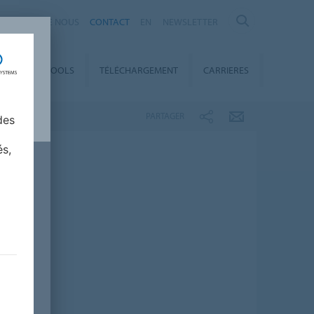
À PROPOS DE NOUS
CONTACT
EN
NEWSLETTER
ITY
E-TOOLS
TÉLÉCHARGEMENT
CARRIERES
PARTAGER
des
és,