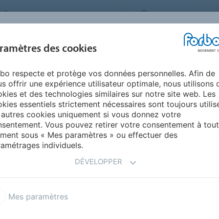
FORBO MOVEMENT SYSTEMS
CANADA
INDUSTRIES &
ramètres des cookies
PRODUITS
SERVICE
SUSTAINABIL
APPLICATIONS
bo respecte et protège vos données personnelles. Afin de
nemark
s offrir une expérience utilisateur optimale, nous utilisons 
kies et des technologies similaires sur notre site web. Les
kies essentiels strictement nécessaires sont toujours utilis
 autres cookies uniquement si vous donnez votre
sentement. Vous pouvez retirer votre consentement à tout
ment sous « Mes paramètres » ou effectuer des
amétrages individuels.
DÉVELOPPER
Mes paramètres