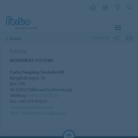
MENU
COMPARTIR
Europa
Estonia
MOVEMENT SYSTEMS
Forbo Siegling Svenska AB
Bangårdsvägen 10
Box 140
SE-42822 Kållered (Gothenburg)
Teléfono:
+46 319 970 50
Fax: +46 319 970 51
siegling.se@forbo.com
http://www.forbo-siegling.se