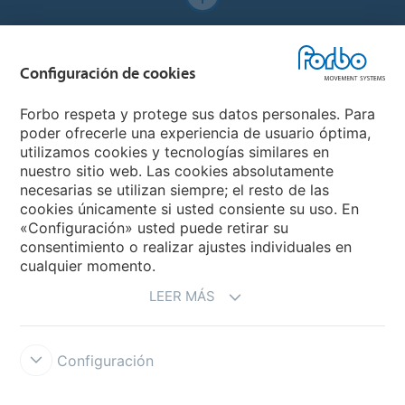
Forbo Websites
Configuración de cookies
Forbo Group
Forbo respeta y protege sus datos personales. Para
Forbo Flooring Systems
poder ofrecerle una experiencia de usuario óptima,
utilizamos cookies y tecnologías similares en
nuestro sitio web. Las cookies absolutamente
Forbo Movement Systems
necesarias se utilizan siempre; el resto de las
cookies únicamente si usted consiente su uso. En
«Configuración» usted puede retirar su
consentimiento o realizar ajustes individuales en
Seleccione un país
cualquier momento.
LEER MÁS
Seleccione su país
Configuración