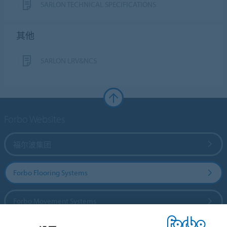
SARLON TECHNICAL SPECIFICATIONS
其他
SARLON LRV&NCS
Forbo Websites
福尔波集团
Forbo Flooring Systems
Forbo Movement Systems