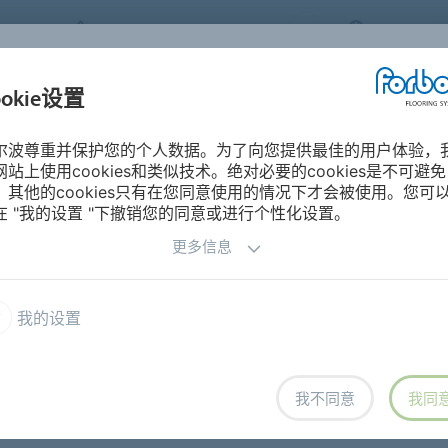
FORBO FLOORING SYSTEMS
CHINA
ookie设置
产品
细分市场
尔波尊重并保护您的个人数据。为了向您提供最佳的用户体验，
网站上使用cookies和类似技术。绝对必要的cookies是不可避免
样卡(英语)
，其他的cookies只有在您同意使用的情况下才会被使用。您可
在 "我的设置 "下撤销您的同意或进行个性化设置。
更多信息
我的设置
豪华片材
乐宝毯
进门垫
纺织地毯
我不同意
我同