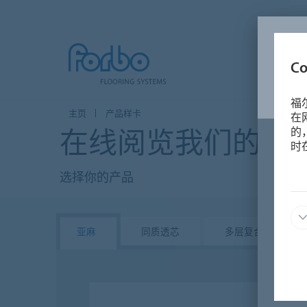
C
福
主页
产品样卡
在
在线阅览我们的产品
的
时
选择你的产品
亚麻
同质透芯
多层复合