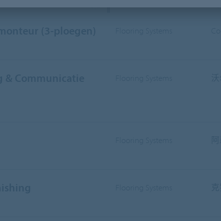
部门
分部
smonteur (3-ploegen)
Flooring Systems
Co
ng & Communicatie
Flooring Systems
沃
Flooring Systems
阿
nishing
Flooring Systems
克