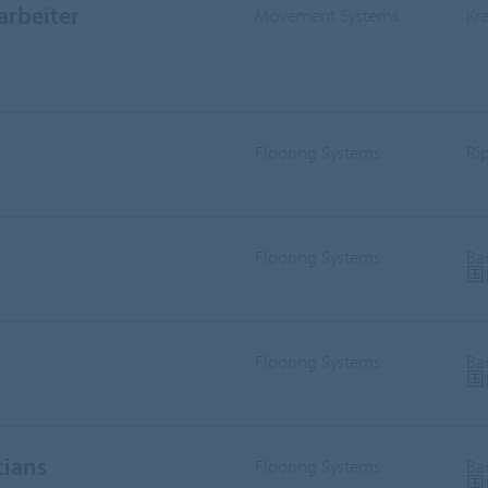
arbeiter
Movement Systems
Kr
Flooring Systems
Ri
Flooring Systems
Ba
国
Flooring Systems
Ba
国
cians
Flooring Systems
Ba
国