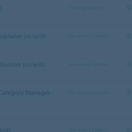
)
Flooring Systems
艾
nsplaner (m/w/d)
Movement Systems
汉
oduction (m/w/d)
Movement Systems
汉
 Category Manager -
Movement Systems
汉
w/d)
Movement Systems
汉