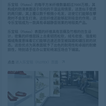
乐宝毯（Flotex）的每平方米纤维数量超过7000万根，其
构成的防滑表面适于任何的干湿运用情景，这类似于壁虎
的两只脚，其上覆以数千根微小毛发，这使它们能够在攀
爬时不会发生打滑。这些纤维还能够起到吸音的作用，这
令乐宝毯成为一款具有卓越静音效果的地毯类产品。
乐宝毯（Flotex）表面的纤维具有苔藓及竹根的仿生设
计，密集的纤维层踩上去柔韧而松软，绒毛密度、强度和
植绒角度意味着它们能够迅速还原至被踩踏和碾压前的状
态。这些优点为其表面赋予了出色的耐用性和卓越的耐磨
损性，特别适于在办公室轮椅滚压场合下铺装。
点击
进入乐宝毯（FLOTEX）页面