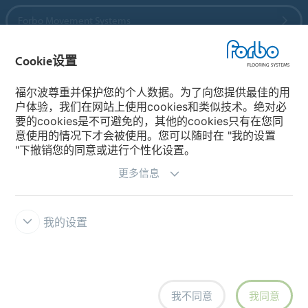
Forbo Movement Systems
Cookie设置
国家
福尔波尊重并保护您的个人数据。为了向您提供最佳的用
户体验，我们在网站上使用cookies和类似技术。绝对必
选择你的国家
要的cookies是不可避免的，其他的cookies只有在您同
意使用的情况下才会被使用。您可以随时在 "我的设置
"下撤销您的同意或进行个性化设置。
更多信息
我的设置
主页
福尔波 Integrity Line 举报系统
免责条款和使用条款
资料
保护
Cookies
Cookie设置
我不同意
我同意
creating better environments