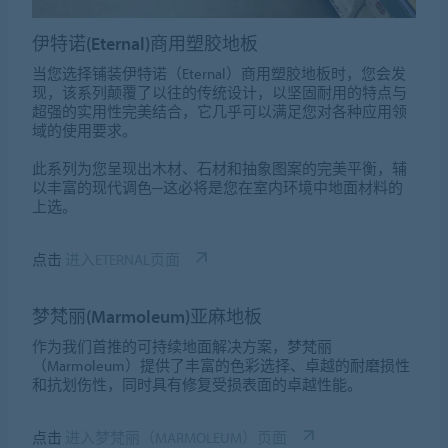
伊特诺(Eternal)商用塑胶地板
当您选择铺装伊特诺（Eternal）商用塑胶地板时，您会发
现，该系列颠覆了以往的传统设计，以坚固耐用的特点与
超强的实用性完美结合，它几乎可以满足您对各种应用领
域的使用要求。
此系列为您呈现出木材、石材和抽象图案的完美平衡，辅
以丰富的现代调色─这必将是您在室内环境中地面材料的
上选。
点击
进入ETERNAL页面
梦梵丽(Marmoleum)亚麻地板
作为我们首推的可持续地面解决方案，梦梵丽
（Marmoleum）提供了丰富的色彩选择、卓越的耐磨损性
和抗划伤性，同时具有修复受损表面的卓越性能。
点击
进入梦梵丽（MARMOLEUM）页面