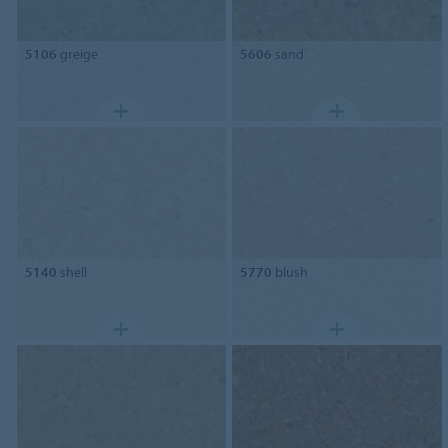
5106
greige
5606
sand
5140
shell
5770
blush