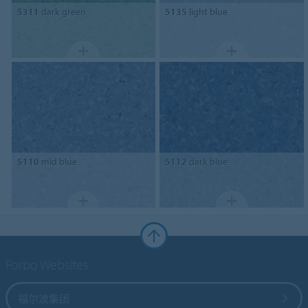
5311
dark green
5135
light blue
5110
mid blue
5112
dark blue
Forbo Websites
福尔波集团