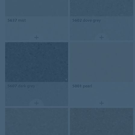
5637
mist
5602
dove grey
5607
dark grey
5001
pearl