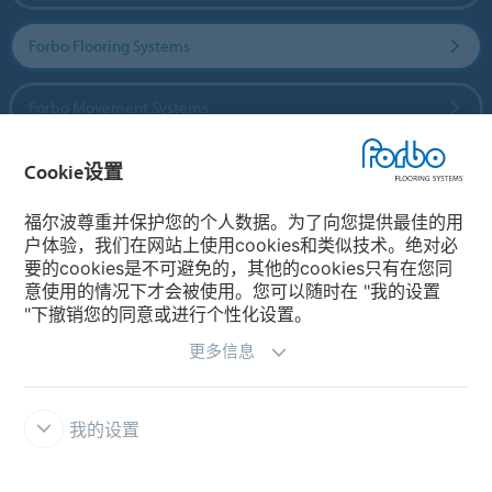
Forbo Flooring Systems
Forbo Movement Systems
Cookie设置
国家
福尔波尊重并保护您的个人数据。为了向您提供最佳的用
户体验，我们在网站上使用cookies和类似技术。绝对必
选择你的国家
要的cookies是不可避免的，其他的cookies只有在您同
意使用的情况下才会被使用。您可以随时在 "我的设置
"下撤销您的同意或进行个性化设置。
更多信息
我的设置
主页
福尔波 Integrity Line 举报系统
免责条款和使用条款
资料