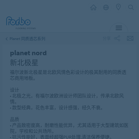
菜单
分享
Planet 同质透芯系列
planet nord
新北极星
福尔波新北极星是北欧风情色彩设计的极其耐用的同质透
芯商用地板。
设计
• 北极之光，有福尔波欧洲设计师团队设计，传承北欧风
情。
• 款型经典，花色丰富，设计感强，经久不衰。
品质
• 产品致密度高，耐磨性能优异，尤其适用于大型建筑如医
院，学校和公共场所。
• 抗污性能好，表面经超强PUR处理,清洁保养便捷。