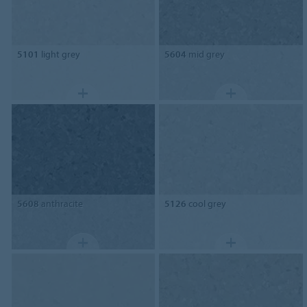
5101
light grey
5604
mid grey
5608
anthracite
5126
cool grey