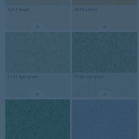
5213
beige
5610
yellow
5137
light green
5138
mid green