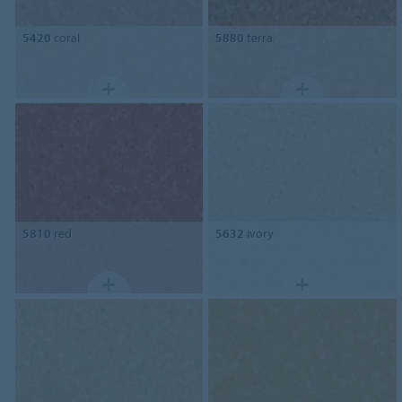
5420
coral
5880
terra
5810
red
5632
ivory