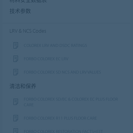
材料安全数据表
技术参数
LRV & NCS Codes
COLOREX LRV AND DSDC RATINGS
FORBO COLOREX EC LRV
FORBO COLOREX SD NCS AND LRV VALUES
清洁和保养
FORBO COLOREX SD/EC & COLOREX EC PLUS FLOOR
CARE
FORBO COLOREX R11 PLUS FLOOR CARE
FORBO COLOREX RESTORATION FACTSHEET