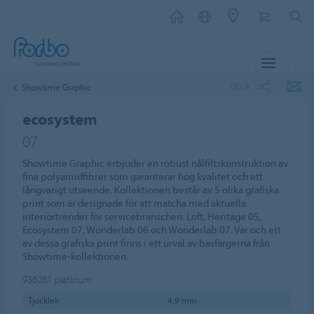
MENY
DELA
Showtime Graphic
ecosystem
07
Showtime Graphic erbjuder en robust nålfiltskonstruktion av
fina polyamidfibrer som garanterar hög kvalitet och ett
långvarigt utseende. Kollektionen består av 5 olika grafiska
print som är designade för att matcha med aktuella
interiörtrender för servicebranschen: Loft, Heritage 05,
Ecosystem 07, Wonderlab 06 och Wonderlab 07. Var och ett
av dessa grafiska print finns i ett urval av basfärgerna från
Showtime-kollektionen.
936261
platinum
Tjocklek
4,9 mm