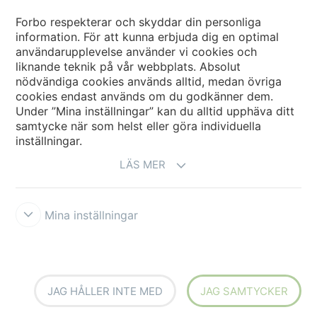
Forbo Movement Systems
Forbo respekterar och skyddar din personliga
information. För att kunna erbjuda dig en optimal
användarupplevelse använder vi cookies och
liknande teknik på vår webbplats. Absolut
Välj land
nödvändiga cookies används alltid, medan övriga
cookies endast används om du godkänner dem.
Välj ditt land
Under ”Mina inställningar” kan du alltid upphäva ditt
samtycke när som helst eller göra individuella
inställningar.
LÄS MER
Mina inställningar
Ansvarsfriskrivning & Användningsvillkor
Datasekretessförklaring
Cookies
Forbo Integrity Line
Cookie-inställningar
JAG HÅLLER INTE MED
JAG SAMTYCKER
creating better environments