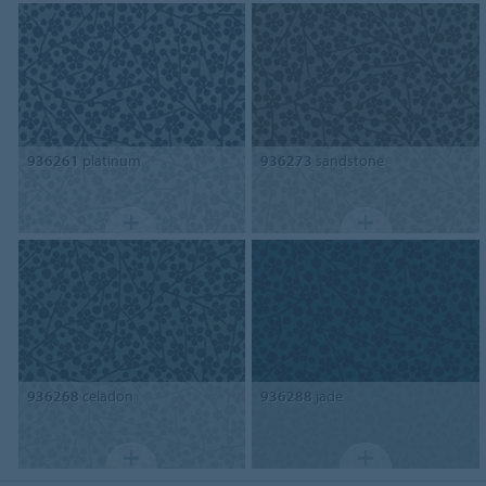
936261
platinum
936273
sandstone
936268
celadon
936288
jade