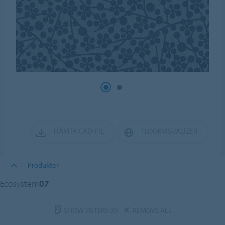
HÄMTA CAD-FIL
FLOORVISUALIZER
Produkter
Ecosystem
07
SHOW FILTERS
(0)
REMOVE ALL