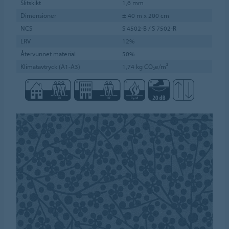
Slitskikt
1,6 mm
Dimensioner
± 40 m x 200 cm
NCS
S 4502-B / S 7502-R
LRV
12%
Återvunnet material
50%
Klimatavtryck (A1-A3)
1,74 kg CO₂e/m²