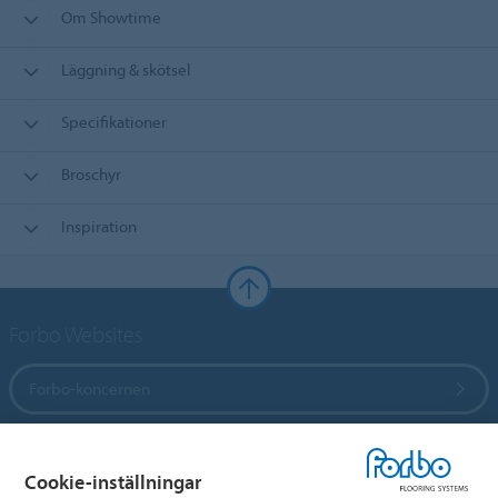
Om Showtime
Läggning & skötsel
Specifikationer
Broschyr
Inspiration
Forbo Websites
Forbo-koncernen
Forbo Flooring Systems
Cookie-inställningar