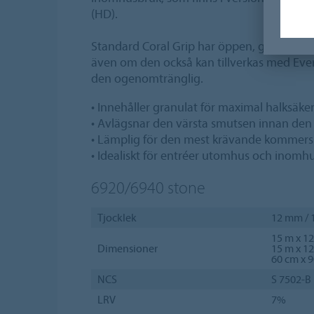
(HD).
Standard Coral Grip har öppen, genomträng
även om den också kan tillverkas med Ever
den ogenomtränglig.
• Innehåller granulat för maximal halksäke
• Avlägsnar den värsta smutsen innan de
• Lämplig för den mest krävande kommers
• Idealiskt för entréer utomhus och inomh
6920/6940
stone
Tjocklek
12 mm /
15 m x 1
Dimensioner
15 m x 1
60 cm x 
NCS
S 7502-B
LRV
7%