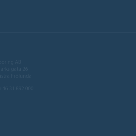
ooring AB
arks gata 26
ästra Frölunda
+46 31 892 000