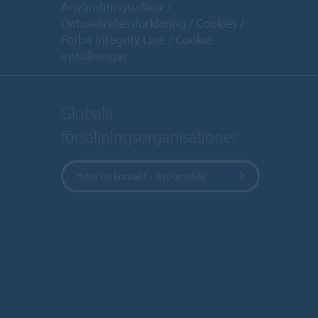
Användningsvillkor
Datasekretessförklaring
Cookies
Forbo Integrity Line
Cookie-
inställningar
Globala
försäljningsorganisationer
Hitta en kontakt i ditt område