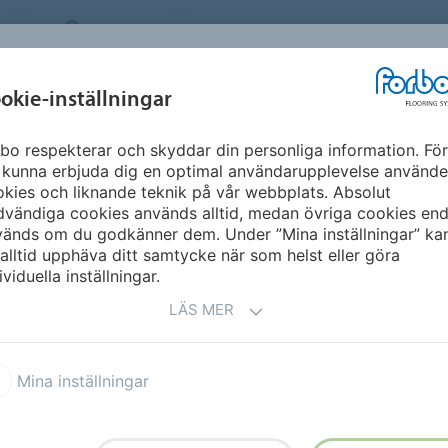
SWEDEN
OM OSS
KARRIÄR
NYHETSBREV
MILJÖ &
INSPIRATION &
okie-inställningar
NT
FLOORVISUALIZ
HÅLLBARHET
REFERENSER
bo respekterar och skyddar din personliga information. För
MD
 kunna erbjuda dig en optimal användarupplevelse använde
kies och liknande teknik på vår webbplats. Absolut
vändiga cookies används alltid, medan övriga cookies end
vänds om du godkänner dem. Under ”Mina inställningar” ka
alltid upphäva ditt samtycke när som helst eller göra
ividuella inställningar.
LÄS MER
sborttagaren.
Med Coral
 att skrapa bort de största
Mina inställningar
rat tröskeln. Coral Grip är
r utomhus- och
dium (MD) och Heavy Duty