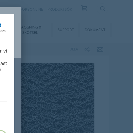
KONTAKT
FORBONLINE
PRODUKTSÖK
LÄGGNING &
ER
SUPPORT
DOKUMENT
SKÖTSEL
DELA
r vi
ast
n