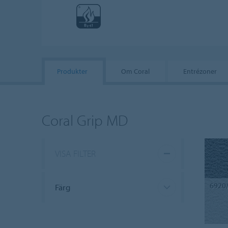
Produkter
Om Coral
Entrézoner
Coral Grip MD
VISA FILTER
6920
Färg