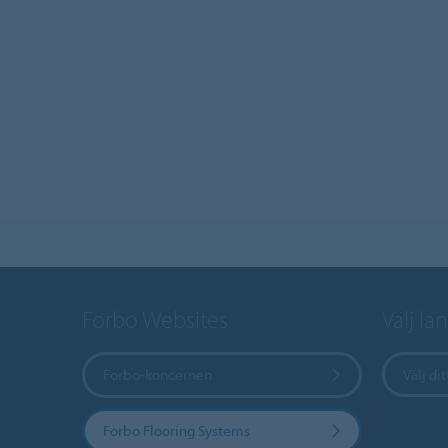
Forbo Websites
Välj la
Forbo-koncernen
Välj dit
Forbo Flooring Systems