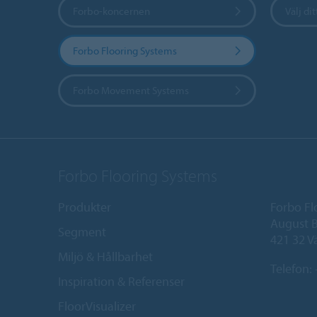
Forbo-koncernen
Välj dit
Forbo Flooring Systems
Forbo Movement Systems
Forbo Flooring Systems
Produkter
Forbo Fl
August B
Segment
421 32 V
Miljö & Hållbarhet
Telefon:
Inspiration & Referenser
FloorVisualizer