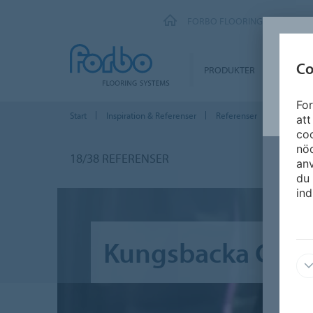
FORBO FLOORING SYSTEMS
Co
PRODUKTER
SEGME
For
Start
Inspiration & Referenser
Referenser
Kungsbac
att
coo
nöd
18/38 REFERENSER
an
du 
ind
Kungsbacka Golf