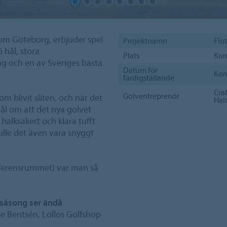
om Göteborg, erbjuder spel
Projektnamn
Flo
 hål, stora
Plats
Kun
ng och en av Sveriges bästa
Datum för
Kon
färdigställande
Cra
Golventreprenör
 blivit sliten, och när det
Hal
l om att det nya golvet
 halksäkert och klara tufft
kulle det även vara snyggt
nferensrummet) var man så
säsong ser ändå
e Bentsén, Lollos Golfshop