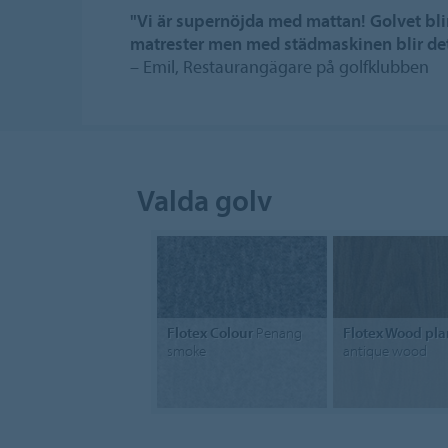
"Vi är supernöjda med mattan! Golvet blir
matrester men med städmaskinen blir det
– Emil, Restaurangägare på golfklubben
Valda golv
Flotex Colour
Penang
Flotex Wood pla
smoke
antique wood