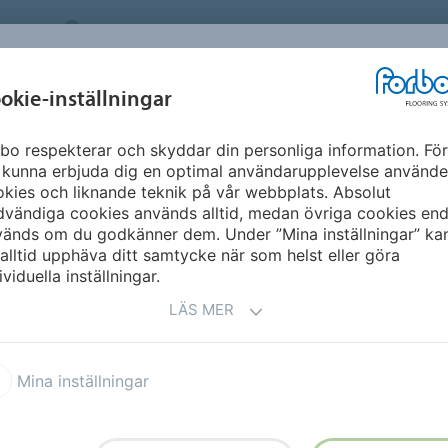
SWEDEN
OM OSS
KARRIÄR
NYHETSBREV
MILJÖ &
INSPIRATION &
okie-inställningar
NT
FLOORVISUALIZ
HÅLLBARHET
REFERENSER
bo respekterar och skyddar din personliga information. För
ka Golfklubb
 kunna erbjuda dig en optimal användarupplevelse använde
kies och liknande teknik på vår webbplats. Absolut
vändiga cookies används alltid, medan övriga cookies end
TILLBAKA TILL ÖVERSIK
vänds om du godkänner dem. Under ”Mina inställningar” ka
alltid upphäva ditt samtycke när som helst eller göra
ividuella inställningar.
LÄS MER
klubb
Mina inställningar