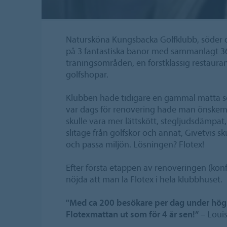
Natursköna Kungsbacka Golfklubb, söder 
på 3 fantastiska banor med sammanlagt 36
träningsområden, en förstklassig restaura
golfshopar.
Klubben hade tidigare en gammal matta som
var dags för renovering hade man önskemå
skulle vara mer lättskött, stegljudsdämpat,
slitage från golfskor och annat, Givetvis s
och passa miljön. Lösningen? Flotex!
Efter första etappen av renoveringen (ko
nöjda att man la Flotex i hela klubbhuset.
"Med ca 200 besökare per dag under hög
Flotexmattan ut som för 4 år sen!”
– Louis