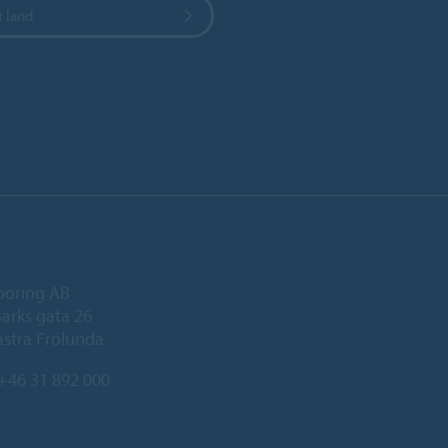
t land
ooring AB
arks gata 26
ästra Frölunda
+46 31 892 000