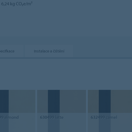
6,24 kg CO₂e/m²
pecifkace
Instalace a čištění
99
almond
630499
latte
632499
camel