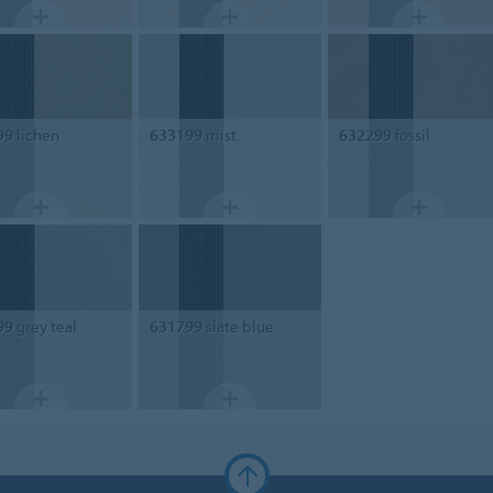
99
lichen
633199
mist
632299
fossil
99
grey teal
631799
slate blue