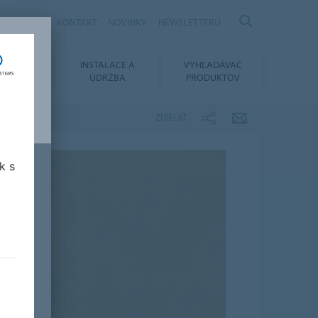
KARIÉRA
KONTAKT
NOVINKY
NEWSLETTERU
OVANIE
INSTALACE A
VYHĽADÁVAČ
MENTOV
ÚDRŽBA
PRODUKTOV
ZDIELAŤ
k s