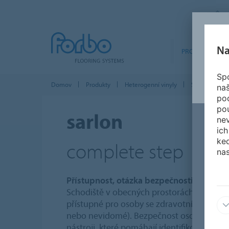
Na
PRODUKTY
Spo
Domov
Produkty
Heterogenní vinyly
Sarlon Compl
na
po
po
sarlon
nev
ich
ked
complete step
nas
Přístupnost, otázka bezpečnosti
Schodiště v obecných prostorách veřejné
přístupné pro osoby se zdravotním postiž
nebo nevidomé). Bezpečnost osob musí bý
nástroji, které pomáhají identifikovat pře