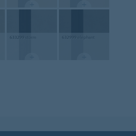
633299
storm
632999
elephant