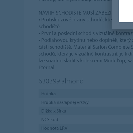
NÁVRH SCHODIŠTĚ MUSÍ ZABEZPEČIT:
• Protiskluzové hrany schodů, které vizuál
schodiště
• První a poslední schod s vizuálně kontr
• Podlahovou krytinu nebo doplněk, který 
části schodiště. Materiál Sarlon Complete
schodů, která je vizuálně kontrastní, je k d
lze snadno sladit s kolekcemi Modul’up, Sa
Eternal.
630399
almond
Hrúbka
Hrúbka nášľapnej vrstvy
Dĺžka x Šírka
NCS kód
Hodnota LRV