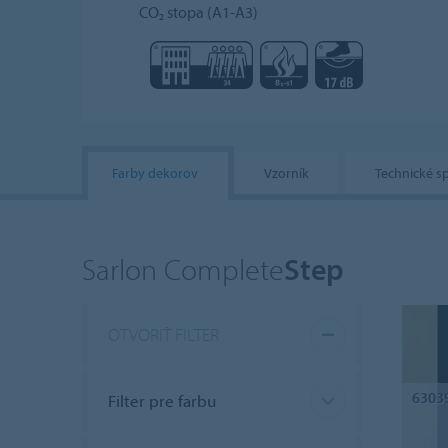
CO₂ stopa (A1-A3)
Farby dekorov
Vzorník
Technické s
Sarlon Complete
Step
OTVORIŤ FILTER
6303
Filter pre farbu