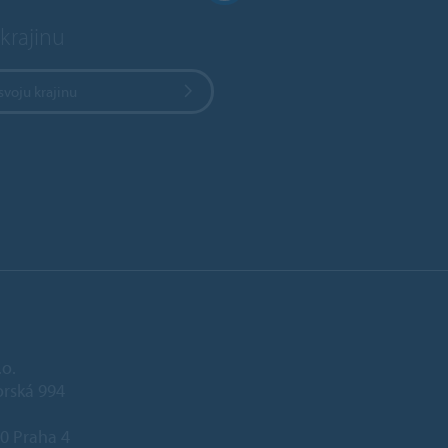
krajinu
svoju krajinu
.o.
rská 994
0 Praha 4