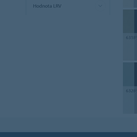
Hodnota LRV
6318
6328