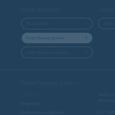
Forbo Websites
Zvoľte 
Skupina Forbo
Zvoľte 
Forbo Flooring Systems
Forbo Movement Systems
Forbo Flooring Systems
Produkty
Forbo s.r
Novodvo
Segmenty
CZ- 1420
Referencie a inšpirácie