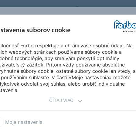
FORBO FLOORING SYSTEMS
SLOVAKIA
O NÁS
REFERENCIE A
SŤAH
stavenia súborov cookie
SEGMENTY
UDRŽATEĽNOSŤ
INŠPIRÁCIE
DOKU
ločnosť Forbo rešpektuje a chráni vaše osobné údaje. Na
ete Step
Sarlon Complete Step
šich webových stránkach používame súbory cookie a
dobné technológie, aby sme vám poskytli optimálny
užívateľský zážitok. Pritom vždy používame absolútne
yhnutné súbory cookie, ostatné súbory cookie len vtedy, a
 používaním súhlasíte. V časti «Moje nastavenia» môžete
ykoľvek odvolať svoj súhlas, alebo urobiť individuálne
tavenia.
ČÍTAJ VIAC
 budovy musí být bezpečně
ením (zrakově postižené
Moje nastavenia
t zajištěna opatřeními nebo
kážky nebo schody.