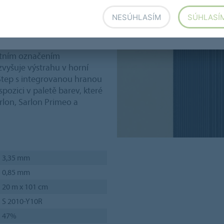
NESÚHLASÍM
SÚHLASÍ
ně kontrastují se zbytkem
astním označením
zvyšuje výstrahu v horní
 Step s integrovanou hranou
ispozici v paletě barev, které
rlon, Sarlon Primeo a
3,35 mm
0,85 mm
20 m x 101 cm
S 2010-Y10R
47%