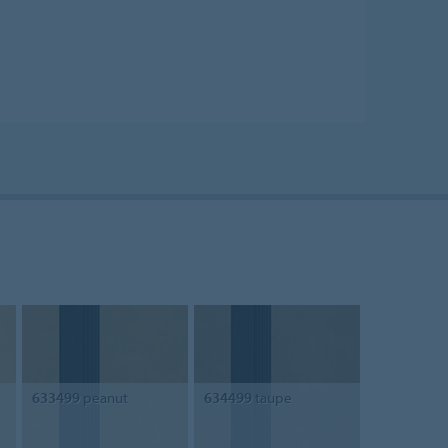
633499
peanut
634499
taupe