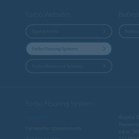
Forbo Websites
Выбер
Группа Forbo
Выбери
Forbo Flooring Systems
Forbo Movement Systems
Forbo Flooring Systems
Продукты
Форбо 
Ленинск
Сегменты применения
офис 50
115280 
Экологичность