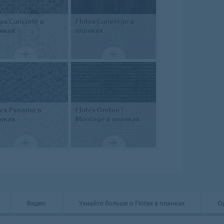
tex
Concrete в
Flotex
Converge в
нках
планках
tex
Panama в
Flotex
Ombré |
нках
Montage в планках
Видео
Узнайте больше о Flotex в планках
О