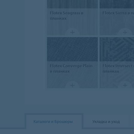
Flotex
Seagrass в
Flotex
Sierra в 
планках
Flotex
Converge Plain
Flotex
Intersect 
в планках
планках
Каталоги и Брошюры
Укладка и уход