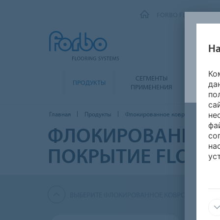
FORBO FLOORING SY
На
Ко
СЕГМЕНТЫ
ПРОДУКТЫ
ЭКОЛО
да
ПРИМЕНЕНИЯ
по
са
Главная
Продукты
Флокированное ковровое покрыти
не
фа
ФЛОКИРОВАННОЕ
со
на
ПОКРЫТИЕ FLOTE
ус
ВЫБЕРИТЕ ФЛОКИРОВАННОЕ КОВРОВОЕ ПОКРЫ