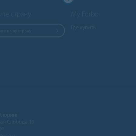
ите страну
My Forbo
Где купить
те вашу страну
Флоринг
ая Слобода 19
01
Москва