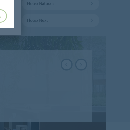
Flotex Naturals
Ь
лиотека Flotex vision
Flotex Next