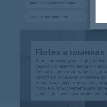
Flotex Colour новая коллекция
Дизайнерские коллекции
Flotex в планках
Инновации и модульный дизайн. Напо
переосмысливают концепцию модульн
Сочетайте цвета и узоры для создан
Простота в обращении и монтаже, фо
гибкость как для ремонта, так и для
покрытие Flotex сочетает в себе проч
ходьбе, обеспечивая долговечность 