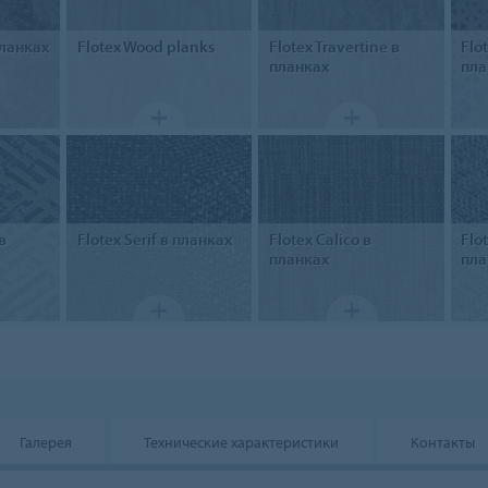
планках
Flotex
Wood planks
Flotex
Travertine в
Flo
планках
пла
в
Flotex
Serif в планках
Flotex
Calico в
Flo
планках
пла
Галерея
Технические характеристики
Контакты