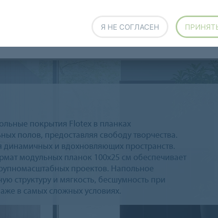
Flotex Advance новая коллекция
Flotex в планках
Я НЕ СОГЛАСЕН
ПРИНЯТ
Flotex H&L для сферы развлечений и гостеприимства
Цифровая биб
льные покрытия Flotex в планках
ых полов, предоставляя свободу творчества.
ия динамичных и вдохновляющих пространств.
рмат модульных планок 100x25 см обеспечивает
 крупномасштабных проектов. Напольное
ную структуру и мягкость, бесшумность при
даже в самых сложных условиях.