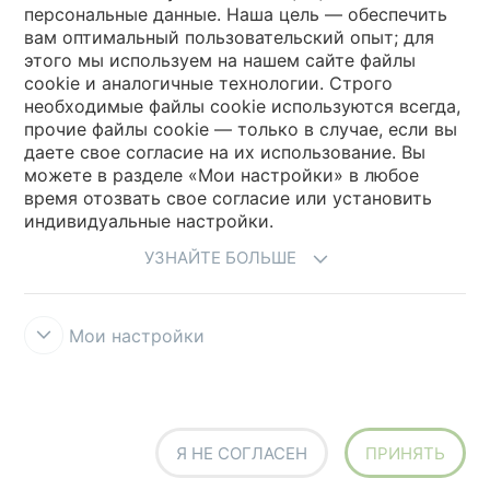
персональные данные. Наша цель — обеспечить
вам оптимальный пользовательский опыт; для
Выберите вашу страну
этого мы используем на нашем сайте файлы
cookie и аналогичные технологии. Строго
необходимые файлы cookie используются всегда,
My Forbo
прочие файлы cookie — только в случае, если вы
даете свое согласие на их использование. Вы
Где купить
можете в разделе «Мои настройки» в любое
время отозвать свое согласие или установить
индивидуальные настройки.
УЗНАЙТЕ БОЛЬШЕ
Мои настройки
Правила и условия использования
Защита информации
Cookies
Forbo Integrity Line
Настройки файлов cookie
Я НЕ СОГЛАСЕН
ПРИНЯТЬ
creating better environments