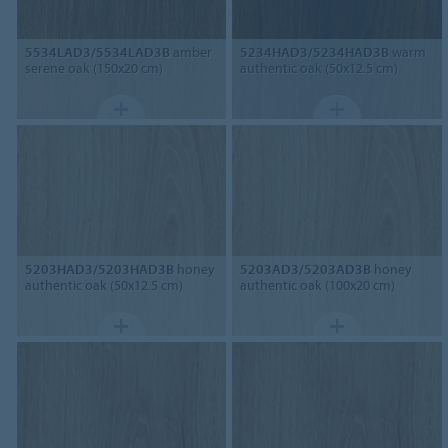
5534LAD3/5534LAD3B
amber
5234HAD3/5234HAD3B
warm
serene oak (150x20 cm)
authentic oak (50x12.5 cm)
5203HAD3/5203HAD3B
honey
5203AD3/5203AD3B
honey
authentic oak (50x12.5 cm)
authentic oak (100x20 cm)