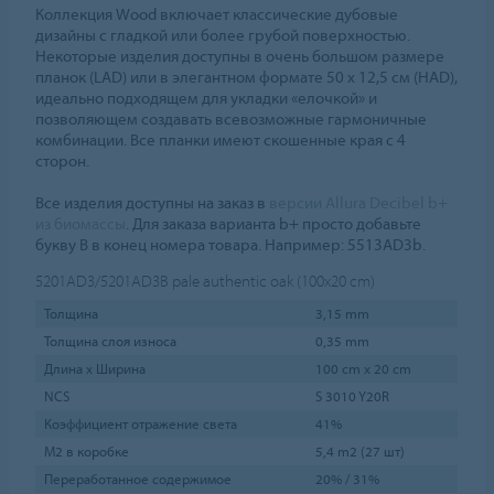
Коллекция Wood включает классические дубовые
дизайны с гладкой или более грубой поверхностью.
Некоторые изделия доступны в очень большом размере
планок (LAD) или в элегантном формате 50 x 12,5 см (HAD),
идеально подходящем для укладки «елочкой» и
позволяющем создавать всевозможные гармоничные
комбинации. Все планки имеют скошенные края с 4
сторон.
Все изделия доступны на заказ в
версии Allura Decibel b+
из биомассы
. Для заказа варианта b+ просто добавьте
букву B в конец номера товара. Например: 5513AD3b.
5201AD3/5201AD3B
pale authentic oak (100x20 cm)
Толщина
3,15 mm
Толщина слоя износа
0,35 mm
Длина х Ширина
100 cm x 20 cm
NCS
S 3010 Y20R
Коэффициент отражение света
41%
М2 в коробке
5,4 m2 (27 шт)
Переработанное содержимое
20% / 31%