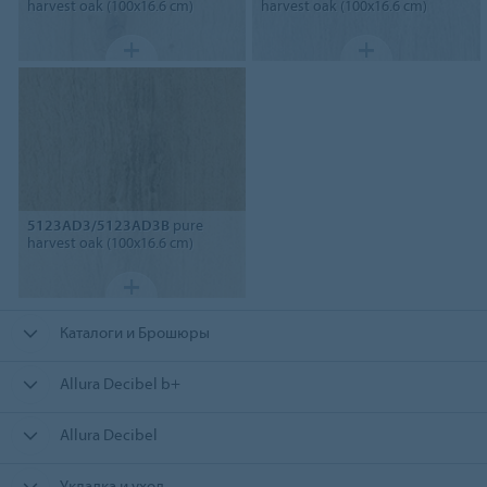
harvest oak (100x16.6 cm)
harvest oak (100x16.6 cm)
5123AD3/5123AD3B
pure
harvest oak (100x16.6 cm)
Каталоги и Брошюры
Allura Decibel b+
Allura Decibel
Укладка и уход