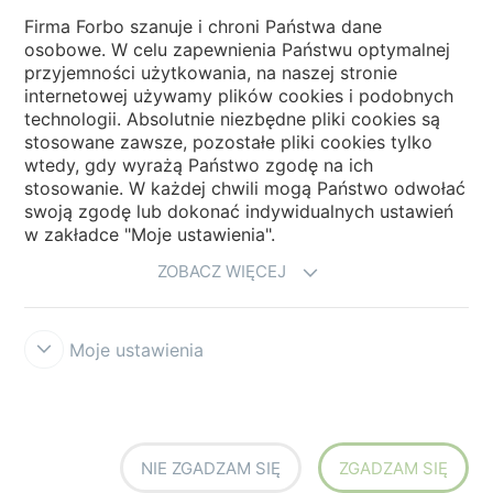
Wybierz kraj
Firma Forbo szanuje i chroni Państwa dane
osobowe. W celu zapewnienia Państwu optymalnej
Wybierz kraj
przyjemności użytkowania, na naszej stronie
internetowej używamy plików cookies i podobnych
technologii. Absolutnie niezbędne pliki cookies są
My Forbo
stosowane zawsze, pozostałe pliki cookies tylko
wtedy, gdy wyrażą Państwo zgodę na ich
NEWSLETTER
stosowanie. W każdej chwili mogą Państwo odwołać
swoją zgodę lub dokonać indywidualnych ustawień
w zakładce "Moje ustawienia".
ZOBACZ WIĘCEJ
Moje ustawienia
Zastrzeżenia prawne użytkowania
Ochrona danych
Cookies
Forbo
Integrity Line
Ustawienia plików cookies
NIE ZGADZAM SIĘ
ZGADZAM SIĘ
creating better environments