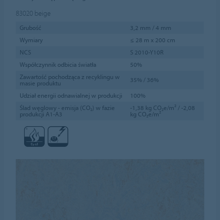
83020
beige
Grubość
3,2 mm / 4 mm
Wymiary
≤ 28 m x 200 cm
NCS
S 2010-Y10R
Współczynnik odbicia światła
50%
Zawartość pochodząca z recyklingu w
35% / 36%
masie produktu
Udział energii odnawialnej w produkcji
100%
Ślad węglowy - emisja (CO₂) w fazie
-1,38 kg CO₂e/m² / -2,08
produkcji A1-A3
kg CO₂e/m²