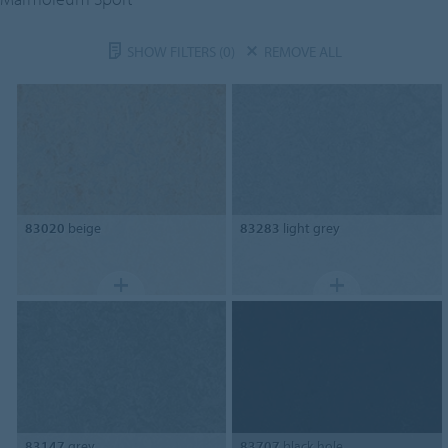
SHOW FILTERS
(0)
REMOVE ALL
83020
beige
83283
light grey
83147
grey
83707
black hole