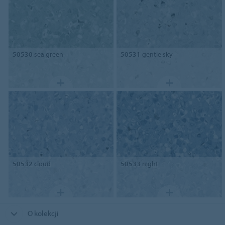
50530
sea green
50531
gentle sky
50532
cloud
50533
night
O kolekcji