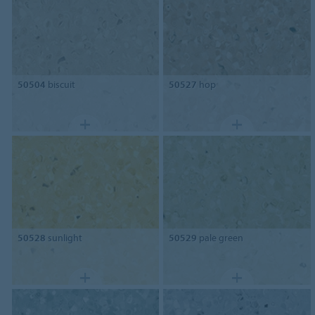
50504
biscuit
50527
hop
50528
sunlight
50529
pale green