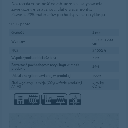
- Doskonała odporność na zabrudzenia i zarysowania
- Zwiększona elastyczność, ułatwiająca montaż
- Zawiera 29% materiałów pochodzących z recyklingu
50512
paper
Grubość
2 mm
≤ 27 m x 200
Wymiary
cm
NCS
S 1002-G
Współczynnik odbicia światła
71%
Zawartość pochodząca z recyklingu w masie
29%
produktu
Udział energii odnawialnej w produkcji
100%
Ślad węglowy - emisja (CO₂) w fazie produkcji
5,75 kg
A1-A3
CO₂e/m²