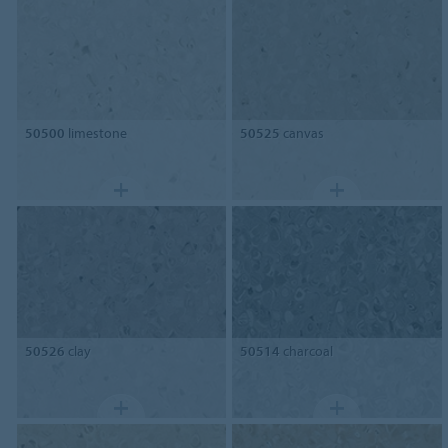
50500
limestone
50525
canvas
50526
clay
50514
charcoal