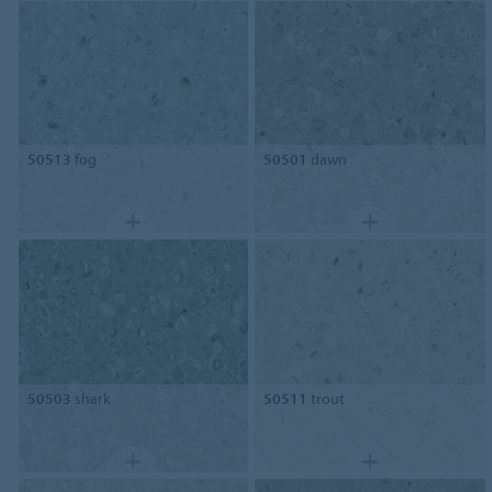
50513
fog
50501
dawn
50503
shark
50511
trout