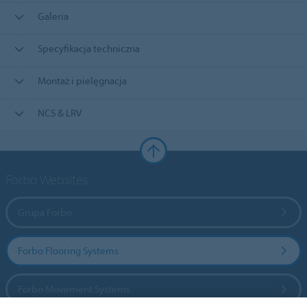
Galeria
Specyfikacja techniczna
Montaż i pielęgnacja
NCS & LRV
Forbo Websites
Grupa Forbo
Forbo Flooring Systems
Forbo Movement Systems