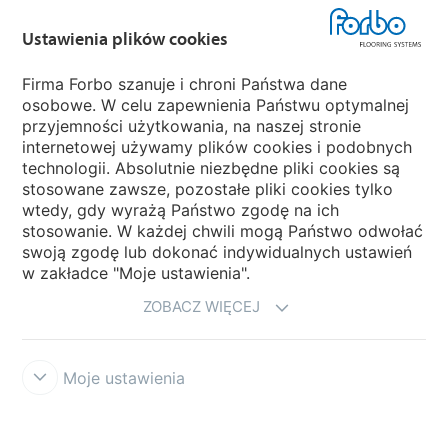
Ustawienia plików cookies
Wybierz kraj
Firma Forbo szanuje i chroni Państwa dane
osobowe. W celu zapewnienia Państwu optymalnej
Wybierz kraj
przyjemności użytkowania, na naszej stronie
internetowej używamy plików cookies i podobnych
technologii. Absolutnie niezbędne pliki cookies są
My Forbo
stosowane zawsze, pozostałe pliki cookies tylko
wtedy, gdy wyrażą Państwo zgodę na ich
NEWSLETTER
stosowanie. W każdej chwili mogą Państwo odwołać
swoją zgodę lub dokonać indywidualnych ustawień
w zakładce "Moje ustawienia".
ZOBACZ WIĘCEJ
Moje ustawienia
Zastrzeżenia prawne użytkowania
Ochrona danych
Cookies
Forbo
Integrity Line
Ustawienia plików cookies