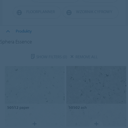
FLOORPLANNER
WZORNIK CYFROWY
Produkty
Sphera Essence
SHOW FILTERS
(0)
REMOVE ALL
50512
paper
50502
ash