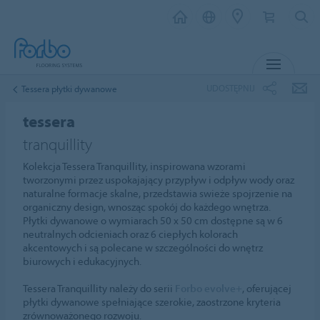
MENU
UDOSTĘPNIJ
Tessera płytki dywanowe
tessera
tranquillity
Kolekcja Tessera Tranquillity, inspirowana wzorami
tworzonymi przez uspokajający przypływ i odpływ wody oraz
naturalne formacje skalne, przedstawia swieże spojrzenie na
organiczny design, wnosząc spokój do każdego wnętrza.
Płytki dywanowe o wymiarach 50 x 50 cm dostępne są w 6
neutralnych odcieniach oraz 6 ciepłych kolorach
akcentowych i są polecane w szczególności do wnętrz
biurowych i edukacyjnych.
Tessera Tranquillity należy do serii
Forbo evolve+
, oferującej
płytki dywanowe spełniające szerokie, zaostrzone kryteria
zrównoważonego rozwoju.