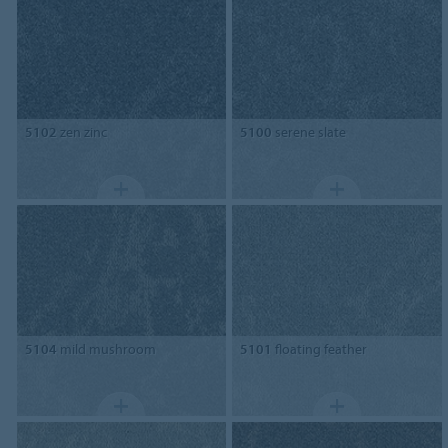
5102
zen zinc
5100
serene slate
5104
mild mushroom
5101
floating feather