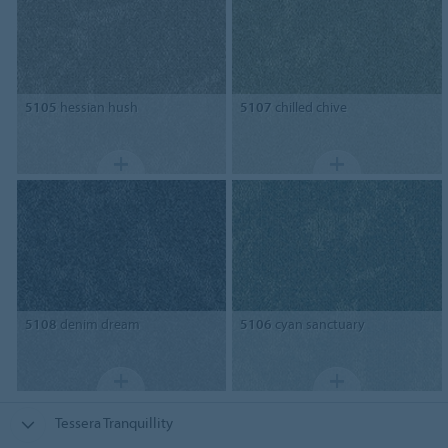
5105
hessian hush
5107
chilled chive
5108
denim dream
5106
cyan sanctuary
Tessera Tranquillity