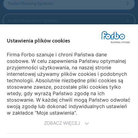
Forbo Flooring Systems
Forbo Movement Systems
Ustawienia plików cookies
Wybierz kraj
Firma Forbo szanuje i chroni Państwa dane
osobowe. W celu zapewnienia Państwu optymalnej
Wybierz kraj
przyjemności użytkowania, na naszej stronie
internetowej używamy plików cookies i podobnych
technologii. Absolutnie niezbędne pliki cookies są
My Forbo
stosowane zawsze, pozostałe pliki cookies tylko
wtedy, gdy wyrażą Państwo zgodę na ich
NEWSLETTER
stosowanie. W każdej chwili mogą Państwo odwołać
swoją zgodę lub dokonać indywidualnych ustawień
w zakładce "Moje ustawienia".
ZOBACZ WIĘCEJ