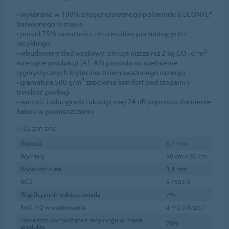
• wykonane w 100% z regenerowanego poliamidu 6 ECONYL®
barwionego w masie
• ponad 75% zawartości z materiałów pochodzących z
recyklingu
2
• wbudowany ślad węglowy: emisja niższa niż 2 kg CO
e/m
2
na etapie produkcji (A1-A3) pozwala na spełnienie
rygorystycznych kryteriów zrównoważonego rozwoju
• gramatura 580 g/m² zapewnia komfort pod stopami i
trwałość podłogi
• wartość izolacyjności akustycznej 24 dB poprawia tłumienie
hałasu w pomieszczeniu
5102
zen zinc
Grubość
6,7 mm
Wymiary
50 cm x 50 cm
Wysokość runa
3,4 mm
NCS
S 7502-B
Współczynnik odbicia światła
7%
Ilość m2 w opakowaniu
4 m2 (16 szt.)
Zawartość pochodząca z recyklingu w masie
76%
produktu