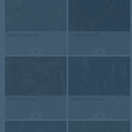
5103
cosy canvas
5110
cocoa chill
5111
berry bliss
5109
honey haven