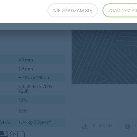
NIE ZGADZAM SIĘ
ZGADZAM SI
j gamie kolorów bazowych
czych.
4,9 mm
1,6 mm
± 40 m x 200 cm
S 4502-B / S 7005-
Y20R
12%
50%
 A1-A3
1,74 kg CO₂e/m²
PLIKI CAD