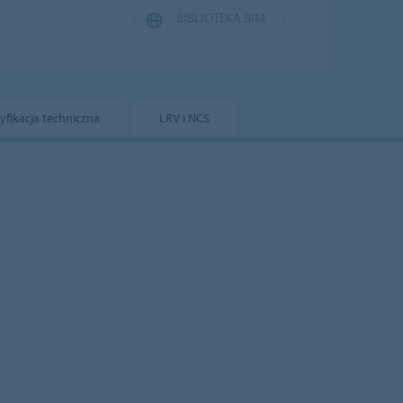
BIBLIOTEKA BIM
yfikacja techniczna
LRV i NCS