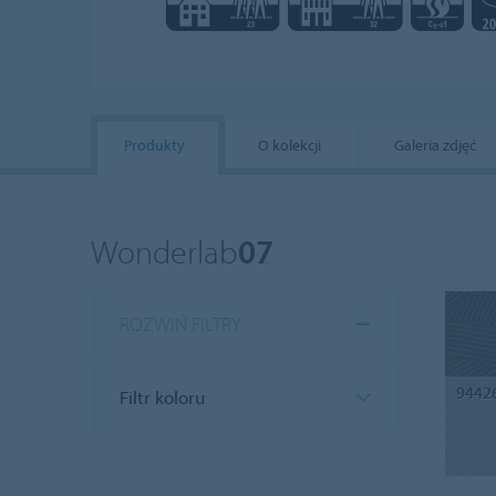
Produkty
O kolekcji
Galeria zdjęć
Wonderlab
07
ROZWIŃ FILTRY
9442
Filtr koloru