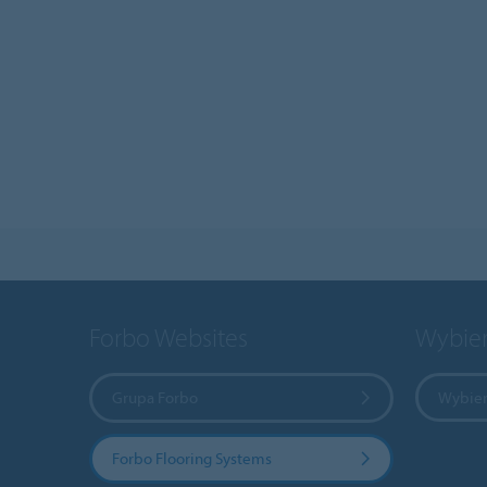
Forbo Websites
Wybier
Grupa Forbo
Wybier
Forbo Flooring Systems