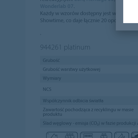
Wonderlab 07
.
Każdy w wzorów dostępny jest w szerokie
Showtime, co daje łącznie 20 opcji wzorni
.
944261
platinum
Grubość
Grubość warstwy użytkowej
Wymiary
NCS
Współczynnik odbicia światła
Zawartość pochodząca z recyklingu w masie
produktu
Ślad węglowy - emisja (CO₂) w fazie produkcji