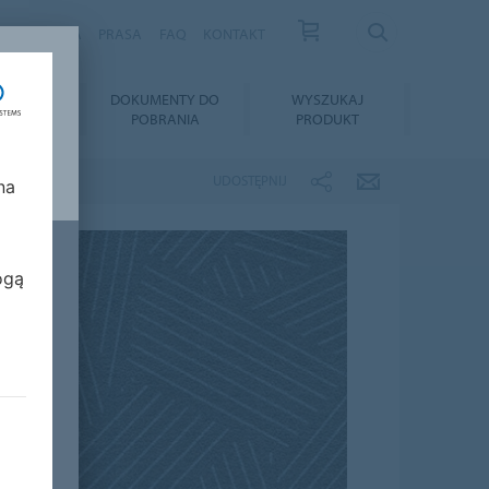
S
KARIERA
PRASA
FAQ
KONTAKT
TAŻ I
DOKUMENTY DO
WYSZUKAJ
GNACJA
POBRANIA
PRODUKT
UDOSTĘPNIJ
na
ogą