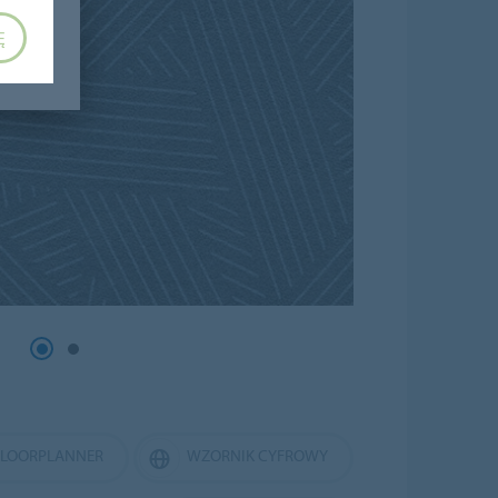
Ę
FLOORPLANNER
WZORNIK CYFROWY