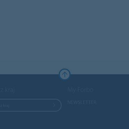
z kraj
My Forbo
NEWSLETTER
z kraj