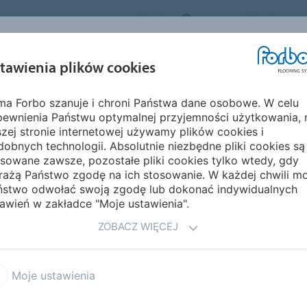
FORBO FLOORING SYSTEMS
POLAND
O NA
INSPIRACJE I
EKOLOGIA I
MON
tawienia plików cookies
EGMENTY
REALIZACJE
ŚRODOWISKO
PIELĘ
rma Forbo szanuje i chroni Państwa dane osobowe. W celu
efelt
Showtime Graphic
Wonderlab 07
pewnienia Państwu optymalnej przyjemności użytkowania, 
zej stronie internetowej używamy plików cookies i
obnych technologii. Absolutnie niezbędne pliki cookies są
sowane zawsze, pozostałe pliki cookies tylko wtedy, gdy
rażą Państwo zgodę na ich stosowanie. W każdej chwili m
ństwo odwołać swoją zgodę lub dokonać indywidualnych
awień w zakładce "Moje ustawienia".
ZOBACZ WIĘCEJ
igłowanych zbudowana z
wysoką jakość oraz
 z 5 motywów graficznych
Moje ustawienia
 obiektach wypoczynkowo-
em 07
,
Wonderlab 06
,