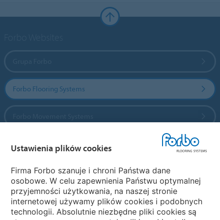
Forbo Websites
Grupa Forbo
Forbo Flooring Systems
Forbo Movement Systems
Ustawienia plików cookies
Wybierz kraj
Firma Forbo szanuje i chroni Państwa dane
osobowe. W celu zapewnienia Państwu optymalnej
Wybierz kraj
przyjemności użytkowania, na naszej stronie
internetowej używamy plików cookies i podobnych
technologii. Absolutnie niezbędne pliki cookies są