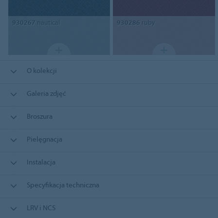
930267
nautical
930286
ruby
O kolekcji
Galeria zdjęć
Broszura
Pielęgnacja
Instalacja
Specyfikacja techniczna
LRV i NCS