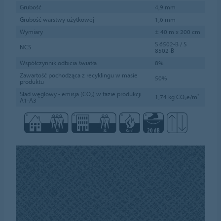
Grubość
4,9 mm
Grubość warstwy użytkowej
1,6 mm
Wymiary
± 40 m x 200 cm
S 6502-B / S
NCS
8502-B
Współczynnik odbicia światła
8%
Zawartość pochodząca z recyklingu w masie
50%
produktu
Ślad węglowy - emisja (CO₂) w fazie produkcji
1,74 kg CO₂e/m²
A1-A3