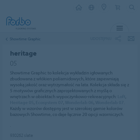
MENU
UDOSTĘPNIJ
Showtime Graphic
heritage
05
Showtime Graphic to kolekcja wykładzin igłowanych
zbudowana z włókien poliamidowych, które zapewniają
wysoką jakość oraz wytrzymałość na lata. Kolekcja składa się z
5 motywów graficznych zaprojektowanych z myślą o
wnętrzach w obiektach wypoczynkowo-rekreacyjnych:
Loft
,
Heritage 05
,
Ecosystem 07
,
Wonderlab 06
,
Wonderlab 07
.
Każdy w wzorów dostępny jest w szerokiej gamie kolorów
bazowych Showtime, co daje łącznie 20 opcji wzorniczych.
.
930262
slate