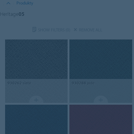
Produkty
Heritage
05
SHOW FILTERS
(0)
REMOVE ALL
930262
slate
930288
jade