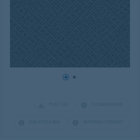
PLIKI CAD
FLOORPLANNER
BIBLIOTEKA BIM
WZORNIK CYFROWY