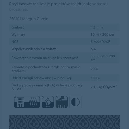
Przykładowe realizacje projektów znajdują się w naszej
broszurze
.
250101
Marquis Cumin
Grubość
4,3 mm
Wymiary
30 m x 200 cm
NCS
S 7005-Y20R
Współczynnik odbicia światła
6%
33,33 cm x 200
Powtórzenie wzoru na długość x szerokość
cm
Zawartość pochodząca z recyklingu w masie
20%
produktu
Udział energii odnawialnej w produkcji
100%
Ślad węglowy - emisja (CO₂) w fazie produkcji
7,13 kg CO₂e/m²
A1-A3