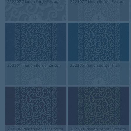
252207
Trianon Large Ferrum
252307
Trianon Border Ferrum
252301
Trianon Border Zincun
252305
Trianon Border Titan
252306
Trianon Border Cuprum
252303
Trianon Border Natrium