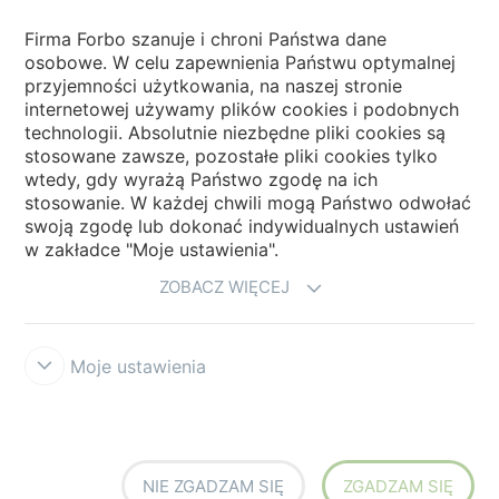
Wybierz kraj
Firma Forbo szanuje i chroni Państwa dane
osobowe. W celu zapewnienia Państwu optymalnej
Wybierz kraj
przyjemności użytkowania, na naszej stronie
internetowej używamy plików cookies i podobnych
technologii. Absolutnie niezbędne pliki cookies są
My Forbo
stosowane zawsze, pozostałe pliki cookies tylko
wtedy, gdy wyrażą Państwo zgodę na ich
NEWSLETTER
stosowanie. W każdej chwili mogą Państwo odwołać
swoją zgodę lub dokonać indywidualnych ustawień
w zakładce "Moje ustawienia".
ZOBACZ WIĘCEJ
Moje ustawienia
Zastrzeżenia prawne użytkowania
Ochrona danych
Cookies
Forbo
Integrity Line
Ustawienia plików cookies
NIE ZGADZAM SIĘ
ZGADZAM SIĘ