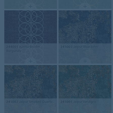
244001
Apollo Border
245003
Jaipur Blue John
Burgundy
245002
Jaipur Smoked Quartz
245001
Jaipur Verdigris