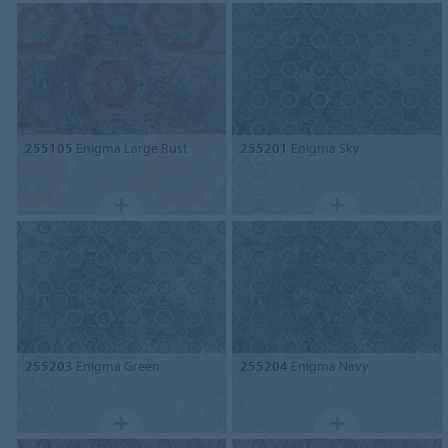
255105
Enigma Large Rust
255201
Enigma Sky
255203
Enigma Green
255204
Enigma Navy