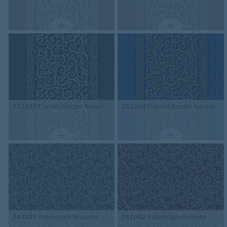
252302
Trianon Border Kalium
252304
Trianon Border Aurum
247001
Arabesque Noisette
247002
Arabesque Grenate