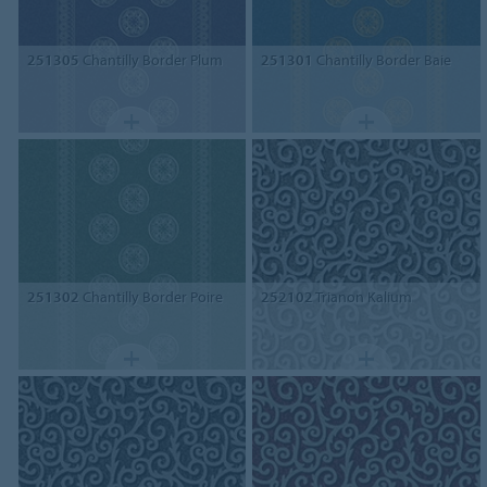
251305
Chantilly Border Plum
251301
Chantilly Border Baie
251302
Chantilly Border Poire
252102
Trianon Kalium