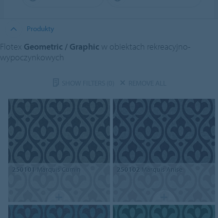
Produkty
Flotex
Geometric / Graphic
w obiektach rekreacyjno-
wypoczynkowych
SHOW FILTERS
(0)
REMOVE ALL
250101
Marquis Cumin
250102
Marquis Anise