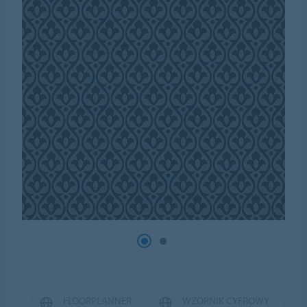
FLOORPLANNER
WZORNIK CYFROWY