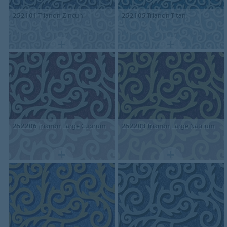
252101
Trianon Zincun
252105
Trianon Titan
252206
Trianon Large Cuprum
252203
Trianon Large Natrium