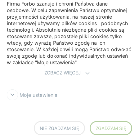
Firma Forbo szanuje i chroni Państwa dane
osobowe. W celu zapewnienia Państwu optymalnej
Wybierz kraj
przyjemności użytkowania, na naszej stronie
internetowej używamy plików cookies i podobnych
technologii. Absolutnie niezbędne pliki cookies są
My Forbo
stosowane zawsze, pozostałe pliki cookies tylko
wtedy, gdy wyrażą Państwo zgodę na ich
NEWSLETTER
stosowanie. W każdej chwili mogą Państwo odwołać
swoją zgodę lub dokonać indywidualnych ustawień
w zakładce "Moje ustawienia".
ZOBACZ WIĘCEJ
Moje ustawienia
Zastrzeżenia prawne użytkowania
Ochrona danych
Cookies
Forbo
Integrity Line
Ustawienia plików cookies
NIE ZGADZAM SIĘ
ZGADZAM SIĘ
creating better environments