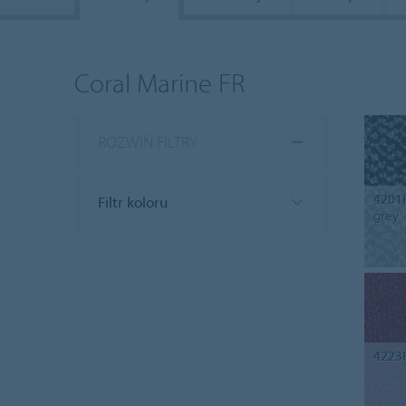
Coral Marine FR
ROZWIŃ FILTRY
4201
Filtr koloru
grey
4223