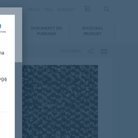
S
KARIERA
PRASA
FAQ
KONTAKT
TAŻ I
DOKUMENTY DO
WYSZUKAJ
GNACJA
POBRANIA
PRODUKT
UDOSTĘPNIJ
na
ogą