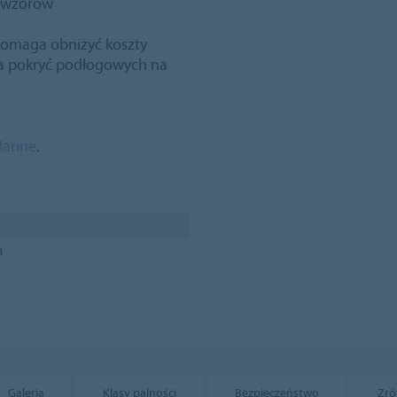
r wzorów
 pomaga obniżyć koszty
ia pokryć podłogowych na
Marine
.
m
Galeria
Klasy palności
Bezpieczeństwo
Zró