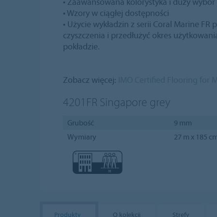
• Zaawansowana kolorystyka i duży wybó
• Wzory w ciągłej dostępności
• Użycie wykładzin z serii Coral Marine FR
czyszczenia i przedłużyć okres użytkowan
pokładzie.
Zobacz więcej:
IMO Certified Flooring for 
4201FR
Singapore grey
Grubość
9 mm
Wymiary
27 m x 185 c
Produkty
O kolekcji
Strefy