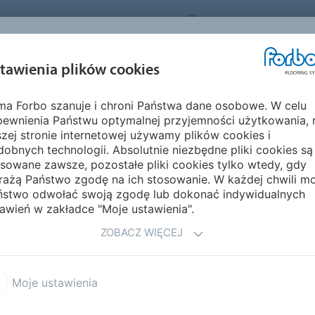
FORBO FLOORING SYSTEMS
POLAND
O NA
INSPIRACJE I
EKOLOGIA I
MON
tawienia plików cookies
EGMENTY
REALIZACJE
ŚRODOWISKO
PIELĘ
rma Forbo szanuje i chroni Państwa dane osobowe. W celu
al i Nuway
Coral maty
Coral Marine FR
pewnienia Państwu optymalnej przyjemności użytkowania, 
zej stronie internetowej używamy plików cookies i
obnych technologii. Absolutnie niezbędne pliki cookies są
sowane zawsze, pozostałe pliki cookies tylko wtedy, gdy
rażą Państwo zgodę na ich stosowanie. W każdej chwili m
ństwo odwołać swoją zgodę lub dokonać indywidualnych
awień w zakładce "Moje ustawienia".
ZOBACZ WIĘCEJ
wań w transporcie morskim,
stwa ustanowione przez
) dla produktów
Moje ustawienia