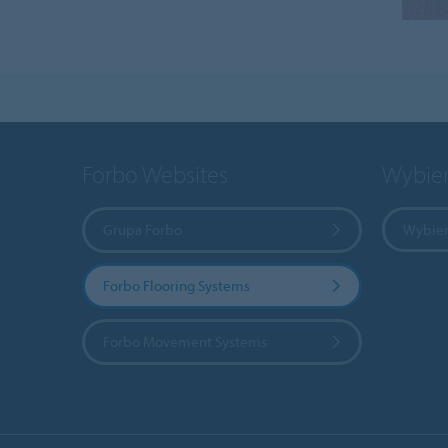
Forbo Websites
Wybier
Grupa Forbo
Wybier
Forbo Flooring Systems
Forbo Movement Systems