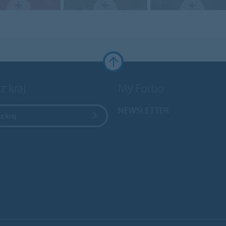
z kraj
My Forbo
NEWSLETTER
z kraj