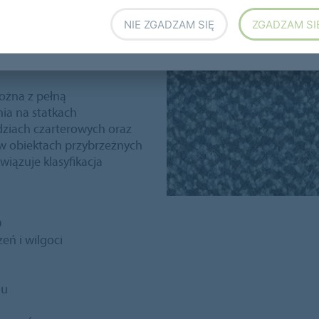
owany, aby spełnił
NIE ZGADZAM SIĘ
ZGADZAM SI
ci dymu oraz niską
one uzyskaniem „Wheelmark”
ożna z pełną
ia na statkach
dziach czarterowych oraz
 w obiektach przybrzeżnych
wiązuje klasyfikacja
O
eń i wilgoci
nu