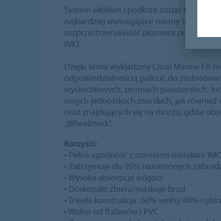
System włókien i podłoża został tak oprac
najbardziej wymagające normy toksycznoś
rozprzestrzenialność płomieni potwierdz
IMO.
Dzięki temu wykładziny Coral Marine FR m
odpowiedzialnością polecić do zastosowan
wycieczkowych, promach pasażerskich, ło
innych jednostkach morskich, jak również
oraz znajdujących się na morzu, gdzie obo
„Wheelmark”.
Korzyści:
• Pełna zgodność z normami morskimi IM
• Zatrzymuje do 95% naniesionych zabrudz
• Wysoka absorpcja wilgoci
• Doskonale zbiera/maskuje brud
• Trwała konstrukcja: 60% wełny/40% nylo
• Wolne od ftalanów i PVC