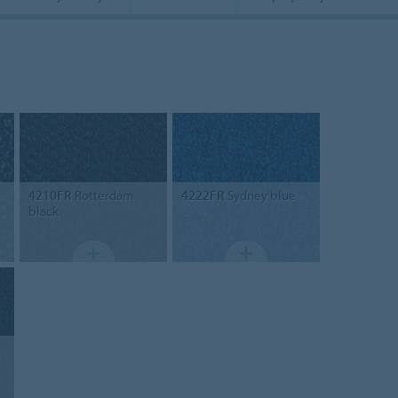
4210FR
Rotterdam
4222FR
Sydney blue
black