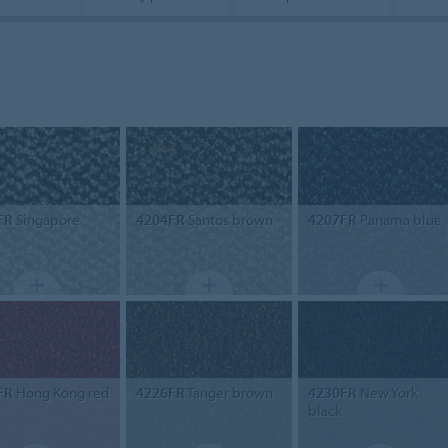
FR
Singapore
4204FR
Santos brown
4207FR
Panama blue
FR
Hong Kong red
4226FR
Tanger brown
4230FR
New York
black