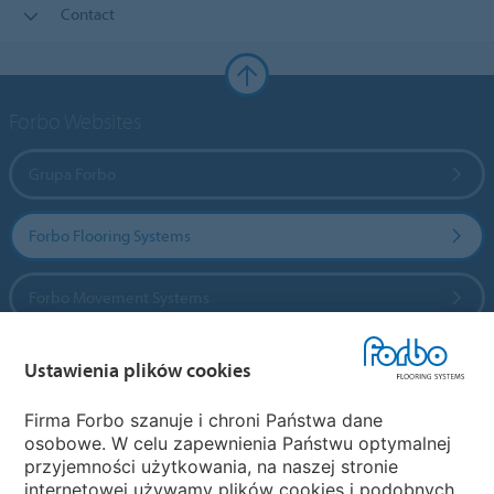
Contact
Forbo Websites
Grupa Forbo
Forbo Flooring Systems
Forbo Movement Systems
Ustawienia plików cookies
Wybierz kraj
Firma Forbo szanuje i chroni Państwa dane
osobowe. W celu zapewnienia Państwu optymalnej
Wybierz kraj
przyjemności użytkowania, na naszej stronie
internetowej używamy plików cookies i podobnych