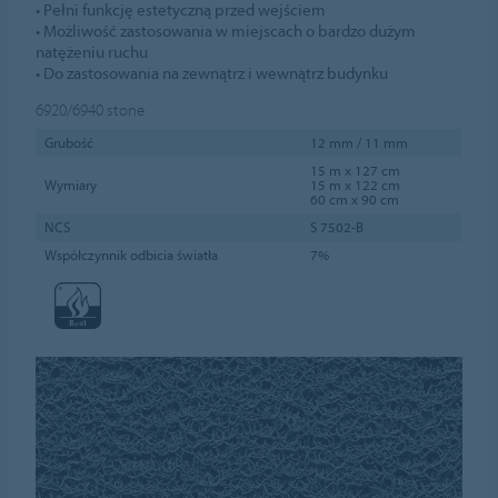
• Pełni funkcję estetyczną przed wejściem
• Możliwość zastosowania w miejscach o bardzo dużym
natężeniu ruchu
• Do zastosowania na zewnątrz i wewnątrz budynku
6920/6940
stone
Grubość
12 mm / 11 mm
15 m x 127 cm
Wymiary
15 m x 122 cm
60 cm x 90 cm
NCS
S 7502-B
Współczynnik odbicia światła
7%