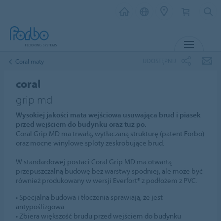
MENU
UDOSTĘPNIJ
Coral maty
coral
grip md
Wysokiej jakości mata wejściowa usuwająca brud i piasek
przed wejściem do budynku oraz tuż po.
Coral Grip MD ma trwałą, wytłaczaną strukturę (patent Forbo)
oraz mocne winylowe sploty zeskrobujące brud.
W standardowej postaci Coral Grip MD ma otwartą
przepuszczalną budowę bez warstwy spodniej, ale może być
również produkowany w wersji Everfort® z podłożem z PVC.
• Specjalna budowa i tłoczenia sprawiają, że jest
antypoślizgowa
• Zbiera większość brudu przed wejściem do budynku