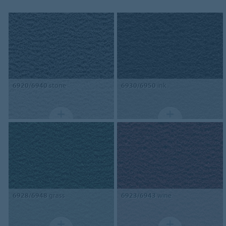
6920/6940
stone
6930/6950
ink
6928/6948
grass
6923/6943
wine