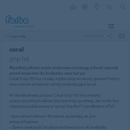
MENU
UDOSTĘPNIJ
Coral maty
coral
grip hd
Wysokiej jakości mata wejściowa usuwająca brud i piasek
przed wejściem do budynku oraz tuż po.
Coral Grip HD ma trwałą, wytłaczaną strukturę (patent Forbo)
oraz mocne winylowe sploty zeskrobujące brud.
W standardowej postaci Coral Grip HD ma otwartą
przepuszczalną budowę bez warstwy spodniej, ale może być
również produkowany w wersji Everfort® z podłożem z PVC.
• Specjalna budowa i tłoczenia sprawiają, że jest
antypoślizgowa
• Zbiera większość brudu przed wejściem do budynku