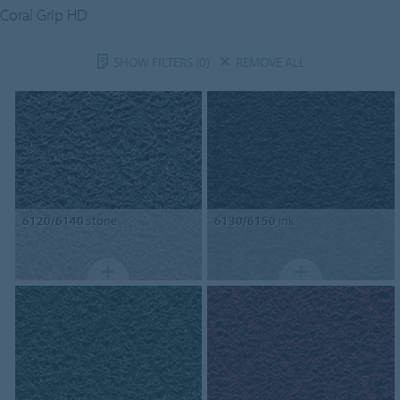
Coral Grip HD
SHOW FILTERS
(0)
REMOVE ALL
6120/6140
stone
6130/6150
ink