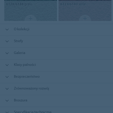
6128/6148
grass
6123/6143
wine
O kolekcji
Strefy
Galeria
Klasy palności
Bezpieczeństwo
Zrównoważony rozwój
Broszura
Specyfikacja techniczna