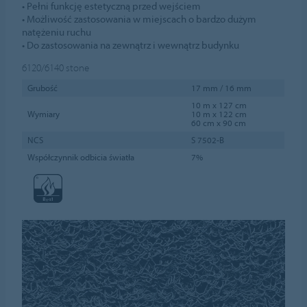
• Pełni funkcję estetyczną przed wejściem
• Możliwość zastosowania w miejscach o bardzo dużym
natężeniu ruchu
• Do zastosowania na zewnątrz i wewnątrz budynku
6120/6140
stone
Grubość
17 mm / 16 mm
10 m x 127 cm
Wymiary
10 m x 122 cm
60 cm x 90 cm
NCS
S 7502-B
Współczynnik odbicia światła
7%