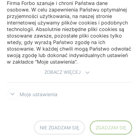
Firma Forbo szanuje i chroni Państwa dane
osobowe. W celu zapewnienia Państwu optymalnej
Wybierz kraj
przyjemności użytkowania, na naszej stronie
internetowej używamy plików cookies i podobnych
technologii. Absolutnie niezbędne pliki cookies są
My Forbo
stosowane zawsze, pozostałe pliki cookies tylko
wtedy, gdy wyrażą Państwo zgodę na ich
NEWSLETTER
stosowanie. W każdej chwili mogą Państwo odwołać
swoją zgodę lub dokonać indywidualnych ustawień
w zakładce "Moje ustawienia".
ZOBACZ WIĘCEJ
Moje ustawienia
Zastrzeżenia prawne użytkowania
Ochrona danych
Cookies
Forbo
Integrity Line
Ustawienia plików cookies
NIE ZGADZAM SIĘ
ZGADZAM SIĘ
creating better environments