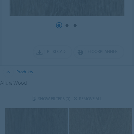
PLIKI CAD
FLOORPLANNER
Produkty
Allura Wood
SHOW FILTERS
(0)
REMOVE ALL