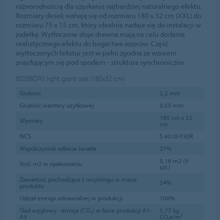
różnorodnością dla uzyskania najbardziej naturalnego efektu.
Rozmiary desek wahają się od rozmiaru 180 x 32 cm (XXL) do
rozmiaru 75 x 15 cm, który idealnie nadaje się do instalacji w
jodełkę. Wytłoczone słoje drewna mają na celu dodanie
realistycznego efektu do bogactwa wzorów. Część
wytłoczonych tekstur jest w pełni zgodna ze wzorem
znajdującym się pod spodem - struktura synchroniczna.
60288DR5
light giant oak (180x32 cm)
Grubość
2,2 mm
Grubość warstwy użytkowej
0,55 mm
180 cm x 32
Wymiary
cm
NCS
S 4010-Y30R
Współczynnik odbicia światła
27%
5,18 m2 (9
Ilość m2 w opakowaniu
szt.)
Zawartość pochodząca z recyklingu w masie
24%
produktu
Udział energii odnawialnej w produkcji
100%
Ślad węglowy - emisja (CO₂) w fazie produkcji A1-
5,77 kg
A3
CO₂e/m²