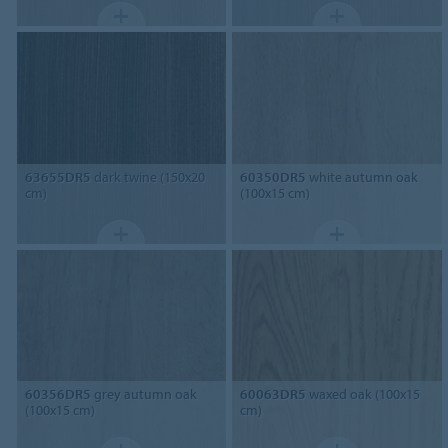
63655DR5
dark twine (150x20
60350DR5
white autumn oak
cm)
(100x15 cm)
60356DR5
grey autumn oak
60063DR5
waxed oak (100x15
(100x15 cm)
cm)