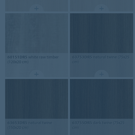
60151DR5
white raw timber
63753DR5
natural twine (75x25
(120x20 cm)
cm)
63653DR5
natural twine
63755DR5
dark twine (75x25
(150x20 cm)
cm)