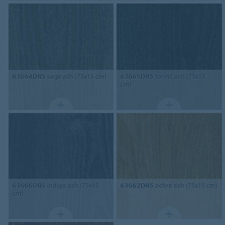
63664DR5
sage ash (75x15 cm)
63665DR5
forest ash (75x15
cm)
63666DR5
indigo ash (75x15
63662DR5
ochre ash (75x15 cm)
cm)