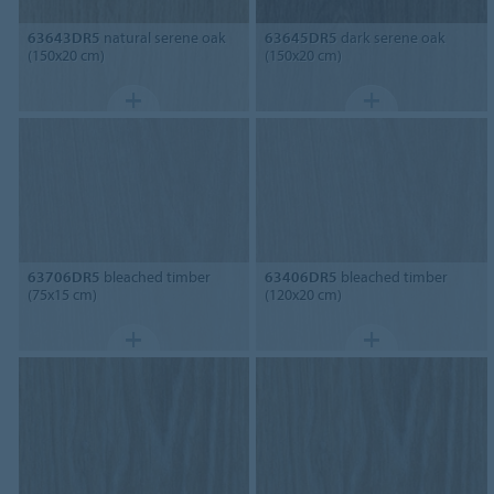
63643DR5
natural serene oak
63645DR5
dark serene oak
(150x20 cm)
(150x20 cm)
63706DR5
bleached timber
63406DR5
bleached timber
(75x15 cm)
(120x20 cm)