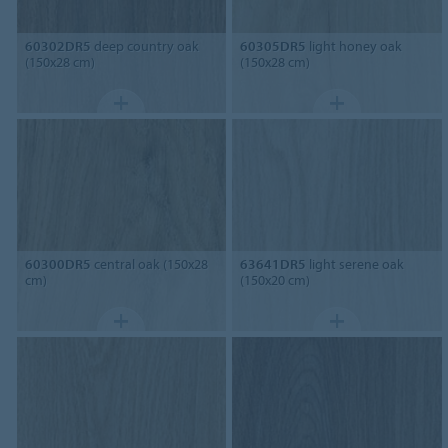
60302DR5
deep country oak
60305DR5
light honey oak
(150x28 cm)
(150x28 cm)
60300DR5
central oak (150x28
63641DR5
light serene oak
cm)
(150x20 cm)