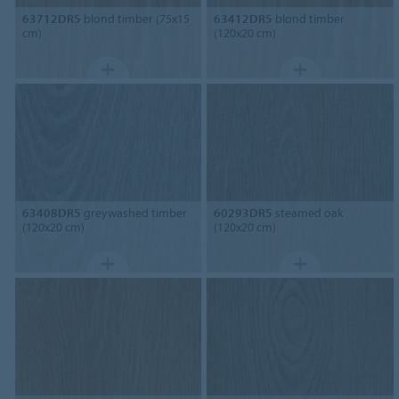
63712DR5
blond timber (75x15
63412DR5
blond timber
cm)
(120x20 cm)
63408DR5
greywashed timber
60293DR5
steamed oak
(120x20 cm)
(120x20 cm)