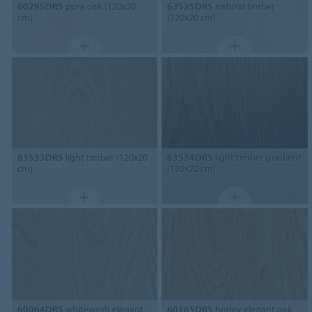
60295DR5
pure oak (120x20
63535DR5
natural timber
cm)
(120x20 cm)
63533DR5
light timber (120x20
63534DR5
light timber gradient
cm)
(120x20 cm)
60064DR5
whitewash elegant
60165DR5
honey elegant oak