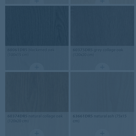
60061DR5
blackened oak
60375DR5
grey collage oak
(100x15 cm)
(120x20 cm)
60374DR5
natural collage oak
63661DR5
natural ash (75x15
(120x20 cm)
cm)