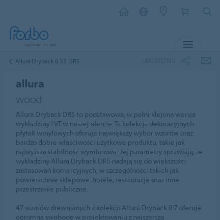
MENU
UDOSTĘPNIJ
Allura Dryback 0.55 DR5
allura
wood
Allura Dryback DR5 to podstawowa, w pełni klejona wersja
wykładziny LVT w naszej ofercie. Ta kolekcja dekoracyjnych
płytek winylowych oferuje największy wybór wzorów oraz
bardzo dobre właściwości użytkowe produktu, takie jak
najwyższa stabilność wymiarowa. Jej parametry sprawiają, że
wykładziny Allura Dryback DR5 nadają się do większości
zastosowań komercyjnych, w szczególności takich jak
powierzchnie sklepowe, hotele, restauracje oraz inne
przestrzenie publiczne.
47 wzorów drewnianych z kolekcji Allura Dryback 0.7 oferuje
ogromną swobodę w projektowaniu z najszerszą