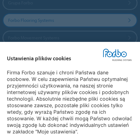
Grupa Forbo
Forbo Flooring Systems
Forbo Movement Systems
Ustawienia plików cookies
Wybierz kraj
Firma Forbo szanuje i chroni Państwa dane
osobowe. W celu zapewnienia Państwu optymalnej
Wybierz kraj
przyjemności użytkowania, na naszej stronie
internetowej używamy plików cookies i podobnych
technologii. Absolutnie niezbędne pliki cookies są
My Forbo
stosowane zawsze, pozostałe pliki cookies tylko
wtedy, gdy wyrażą Państwo zgodę na ich
NEWSLETTER
stosowanie. W każdej chwili mogą Państwo odwołać
swoją zgodę lub dokonać indywidualnych ustawień
w zakładce "Moje ustawienia".