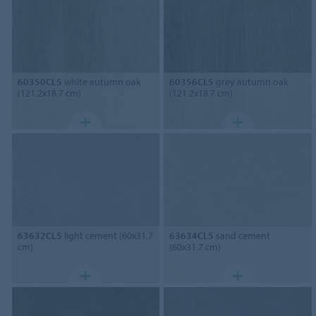
60350CL5
white autumn oak
60356CL5
grey autumn oak
(121.2x18.7 cm)
(121.2x18.7 cm)
63632CL5
light cement (60x31.7
63634CL5
sand cement
cm)
(60x31.7 cm)