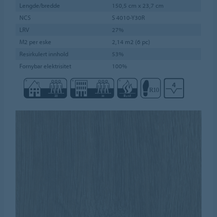
Lengde/bredde
150,5 cm x 23,7 cm
NCS
S 4010-Y30R
LRV
27%
M2 per eske
2,14 m2 (6 pc)
Resirkulert innhold
53%
Fornybar elektrisitet
100%