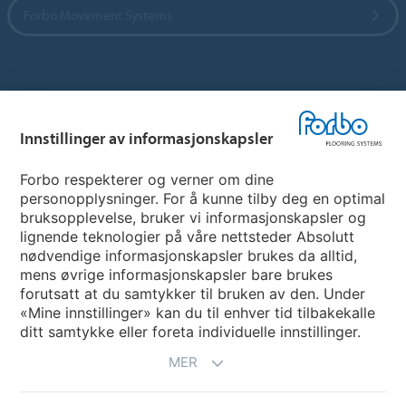
Forbo Movement Systems
Hjemmeside per land
Innstillinger av informasjonskapsler
Velg land
Forbo respekterer og verner om dine
personopplysninger. For å kunne tilby deg en optimal
My Forbo
bruksopplevelse, bruker vi informasjonskapsler og
lignende teknologier på våre nettsteder Absolutt
INFORMASJON COVID-19
nødvendige informasjonskapsler brukes da alltid,
Support - Ansvarsfraskrivelse
mens øvrige informasjonskapsler bare brukes
forutsatt at du samtykker til bruken av den. Under
«Mine innstillinger» kan du til enhver tid tilbakekalle
ditt samtykke eller foreta individuelle innstillinger.
MER