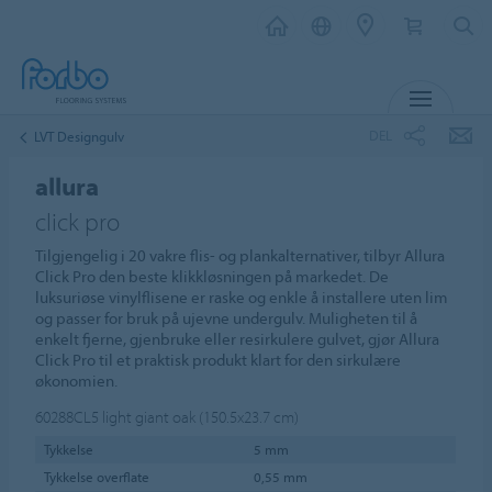
MENY
DEL
LVT Designgulv
allura
click pro
Tilgjengelig i 20 vakre flis- og plankalternativer, tilbyr Allura
Click Pro den beste klikkløsningen på markedet. De
luksuriøse vinylflisene er raske og enkle å installere uten lim
og passer for bruk på ujevne undergulv. Muligheten til å
enkelt fjerne, gjenbruke eller resirkulere gulvet, gjør Allura
Click Pro til et praktisk produkt klart for den sirkulære
økonomien.
60288CL5
light giant oak (150.5x23.7 cm)
Tykkelse
5 mm
Tykkelse overflate
0,55 mm