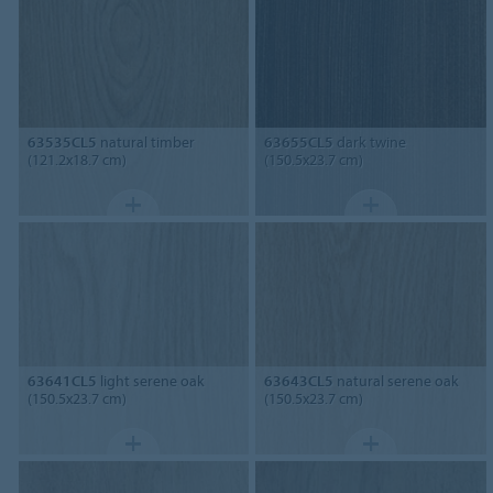
63535CL5
natural timber
63655CL5
dark twine
(121.2x18.7 cm)
(150.5x23.7 cm)
63641CL5
light serene oak
63643CL5
natural serene oak
(150.5x23.7 cm)
(150.5x23.7 cm)