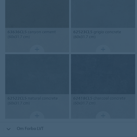
63636CL5
canyon cement
62523CL5
grigio concrete
(60x31.7 cm)
(60x31.7 cm)
62522CL5
natural concrete
62418CL5
charcoal concrete
(60x31.7 cm)
(60x31.7 cm)
Om Forbo LVT