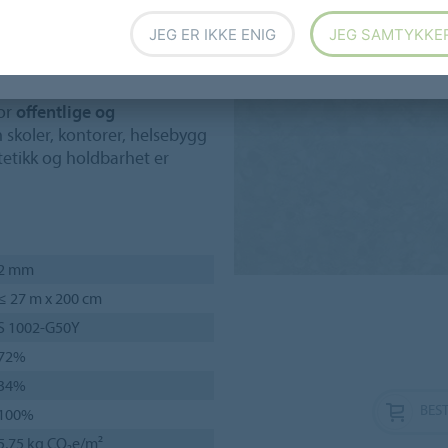
esign
kan du definere soner i
JEG ER IKKE ENIG
JEG SAMTYKKE
tidig skjule smuss og riper.
asser sammen med tre, stein
t et innbydende og balansert
for
offentlige og
 skoler, kontorer, helsebygg
etikk og holdbarhet er
2 mm
≤ 27 m x 200 cm
S 1002-G50Y
72%
34%
BEST
100%
5,75 kg CO₂e/m²