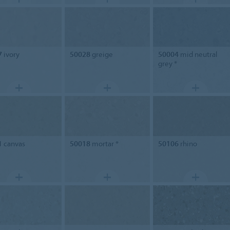
7
ivory
50028
greige
50004
mid neutral
grey *
1
canvas
50018
mortar *
50106
rhino