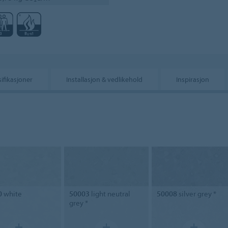
ifikasjoner
Installasjon & vedlikehold
Inspirasjon
0
white
50003
light neutral
50008
silver grey *
grey *