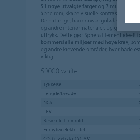
51 nøye utvalgte farger
og
7 multifarged
åpne rom, skape visuelle kontraster og sam
De naturlige, harmoniske gulvdesignene p
og andre interiørmaterialer, og gir romme
uttrykk. Dette gjør Sphera Element ideelt 
kommersielle miljøer med høye krav
, som
og andre krevende områder, hvor både est
viktig.
50000
white
Tykkelse
Lengde/bredde
NCS
LRV
Resirkulert innhold
Fornybar elektrisitet
CO₂ fotavtrykk (A1-A3)