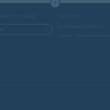
side per land
My Forbo
INFORMASJON COVID-19
and
Support - Ansvarsfraskrivels