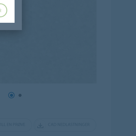
R
ILL EN PRØVE
CAD NEDLASTNINGER