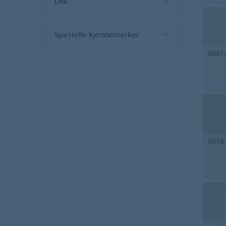
LRV
Spesielle kjennemerker
5001
5010