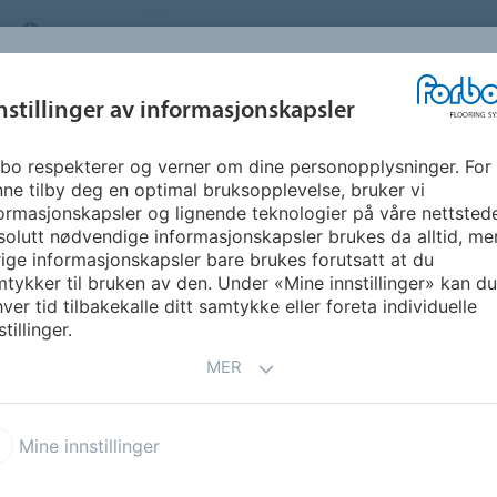
NORWAY
OM OSS
KARRIERE
FAQ
NYHETSBREV
INSPIRASJON &
nstillinger av informasjonskapsler
SEGMENTER
BÆREKRAFT
FLOORVI
REFERANSER
bo respekterer og verner om dine personopplysninger. For
t (NY)
Sphera Element
ne tilby deg en optimal bruksopplevelse, bruker vi
ormasjonskapsler og lignende teknologier på våre nettsted
olutt nødvendige informasjonskapsler brukes da alltid, me
ige informasjonskapsler bare brukes forutsatt at du
tykker til bruken av den. Under «Mine innstillinger» kan du 
ver tid tilbakekalle ditt samtykke eller foreta individuelle
stillinger.
MER
fleksible og slitesterke
Mine innstillinger
k vinylkolleksjon som
 og enkelt vedlikehold.
Med