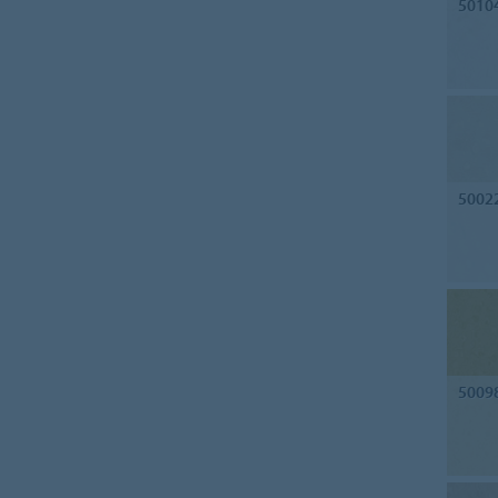
5010
5002
5009