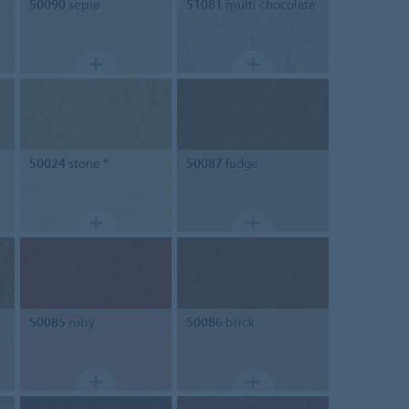
50090
sepia
51081
multi chocolate
50024
stone *
50087
fudge
50085
ruby
50086
brick