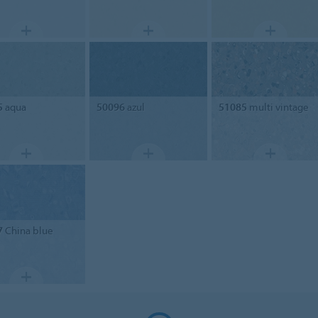
5
aqua
50096
azul
51085
multi vintage
7
China blue