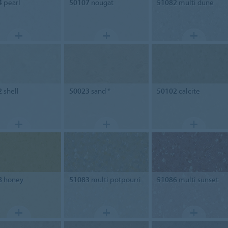
4
pearl
50107
nougat
51082
multi dune
2
shell
50023
sand *
50102
calcite
8
honey
51083
multi potpourri
51086
multi sunset