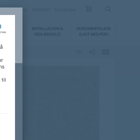
FORHANDLERE
KONTAKT
ForbOnline
INSTALLASJON &
DOKUMENTASJON
SUALIZER
VEDLIKEHOLD
(LAST NED/PDF)
 å
DEL
er
ns
til