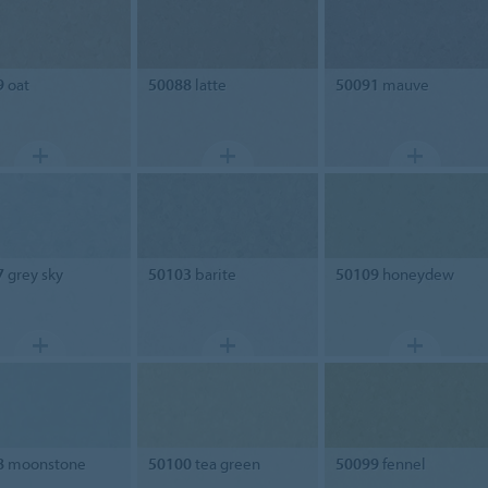
9
oat
50088
latte
50091
mauve
7
grey sky
50103
barite
50109
honeydew
8
moonstone
50100
tea green
50099
fennel