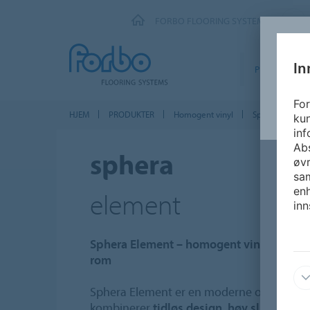
FORBO FLOORING SYSTEMS
In
PRODUKTER
For
HJEM
PRODUKTER
Homogent vinyl
Sphera Elemen
kun
inf
Abs
sphera
øvr
sam
enh
element
inn
Sphera Element – homogent vinylgulv for 
rom
Sphera Element er en moderne og slitester
kombinerer
tidløs design, høy slitestyrke