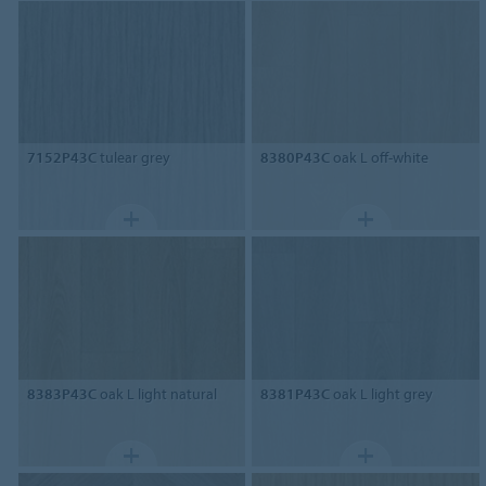
7152P43C
tulear grey
8380P43C
oak L off-white
8383P43C
oak L light natural
8381P43C
oak L light grey