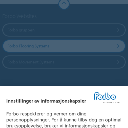
Forbo Websites
Forbo gruppen
Forbo Flooring Systems
Forbo Movement Systems
Hjemmeside per land
Innstillinger av informasjonskapsler
Velg land
Forbo respekterer og verner om dine
personopplysninger. For å kunne tilby deg en optimal
My Forbo
bruksopplevelse, bruker vi informasjonskapsler og