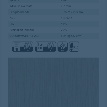
Tykkelse overflate
0,7 mm
Lengde/bredde
± 25 m x 200 cm
NCS
S 3502-Y
LRV
43%
Resirkulert innhold
20%
CO₂ fotavtrykk (A1-A3)
6,24 kg CO₂e/m²