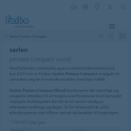
MENY
DEL
Sarlon Primeo Compact
sarlon
primeo compact wood
Med forbedret slitestyrke og en restinntrykksmotstand på
kun 0,03 mm er Forbos
Sarlon Primeo Compact
vinylgulv et
utmerket valg for krevende områder med høy trafikk.
Sarlon Primeo Compact Wood
kombinerer det naturlige og
elegante uttrykket til et tregulv med fordelene til et kompakt
vinylgulv. Kolleksjonen består av et variert utvalg av
relevante tredesign og farger. Se for eksempel de ulike
eikedesignene som tilfører varme og karakter til bygningen.
7152P43C
tulear grey
Tykkelse
2 mm