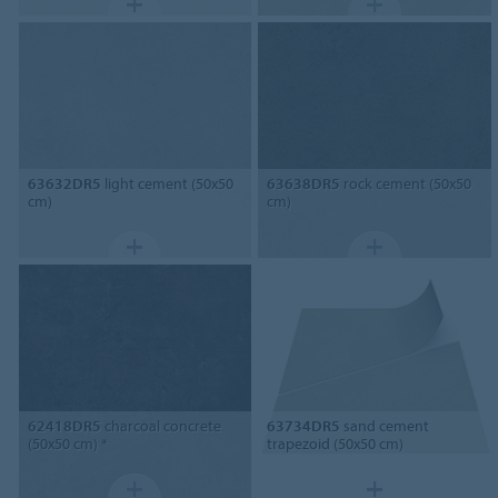
63632DR5
light cement (50x50
63638DR5
rock cement (50x50
cm)
cm)
62418DR5
charcoal concrete
63734DR5
sand cement
(50x50 cm) *
trapezoid (50x50 cm)