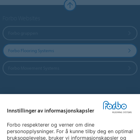
Forbo Websites
Forbo gruppen
Forbo Flooring Systems
Forbo Movement Systems
Hjemmeside per land
Innstillinger av informasjonskapsler
Velg land
Forbo respekterer og verner om dine
personopplysninger. For å kunne tilby deg en optimal
My Forbo
bruksopplevelse, bruker vi informasjonskapsler og