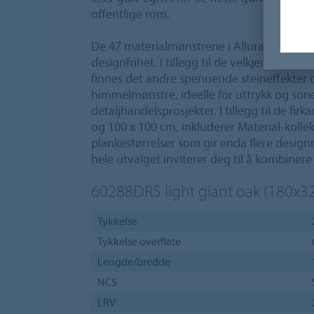
offentlige rom.
De 47 materialmønstrene i Allura Dryback 
designfrihet. I tillegg til de velkjente b
finnes det andre spennende steineffekter 
himmelmønstre, ideelle for uttrykk og soner
detaljhandelsprosjekter. I tillegg til de fi
og 100 x 100 cm, inkluderer Material-kolle
plankestørrelser som gir enda flere design
hele utvalget inviterer deg til å kombinere 
60288DR5
light giant oak (180x3
Tykkelse
Tykkelse overflate
Lengde/bredde
NCS
LRV