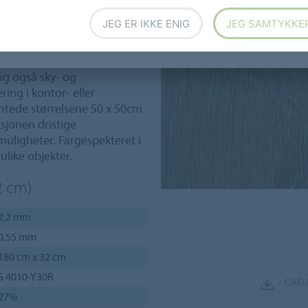
JEG ER IKKE ENIG
JEG SAMTYKKE
0.7-kolleksjonen gir enorm
etong- og sementmønstrene
og også sky- og
ing i kontor- eller
rkantede størrelsene 50 x 50cm
ksjonen dristige
muligheter. Fargespekteret i
ulike objekter.
2 cm)
2,2 mm
0,55 mm
180 cm x 32 cm
S 4010-Y30R
CAD 
27%