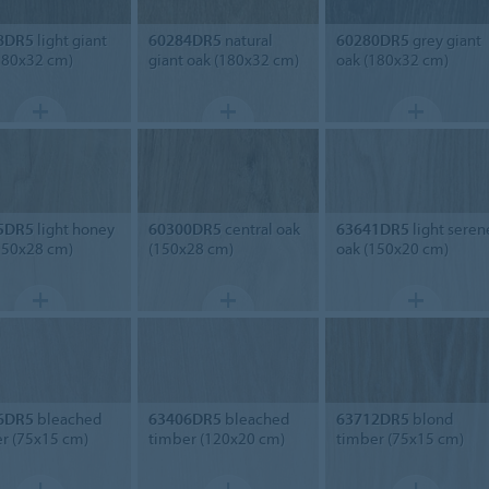
8DR5
light giant
60284DR5
natural
60280DR5
grey giant
180x32 cm)
giant oak (180x32 cm)
oak (180x32 cm)
5DR5
light honey
60300DR5
central oak
63641DR5
light seren
150x28 cm)
(150x28 cm)
oak (150x20 cm)
6DR5
bleached
63406DR5
bleached
63712DR5
blond
r (75x15 cm)
timber (120x20 cm)
timber (75x15 cm)