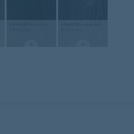
63665DR5
forest ash
63666DR5
indigo ash
(75x15 cm)
(75x15 cm)