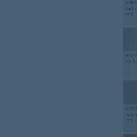
6008
rusti
cm)
6015
timbe
6035
autum
cm)