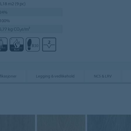
5,18 m2 (9 pc)
24%
100%
5,77 kg CO₂e/m²
fikasjoner
Legging & vedlikehold
NCS & LRV