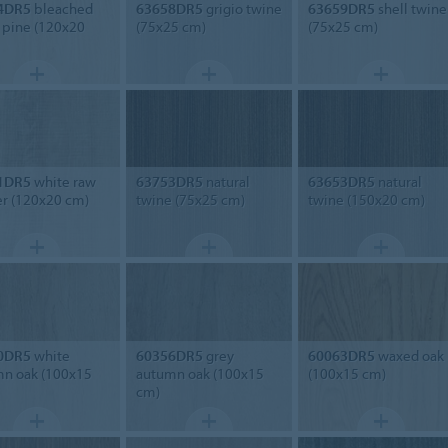
4DR5
bleached
63658DR5
grigio twine
63659DR5
shell twine
c pine (120x20
(75x25 cm)
(75x25 cm)
1DR5
white raw
63753DR5
natural
63653DR5
natural
r (120x20 cm)
twine (75x25 cm)
twine (150x20 cm)
0DR5
white
60356DR5
grey
60063DR5
waxed oak
n oak (100x15
autumn oak (100x15
(100x15 cm)
cm)