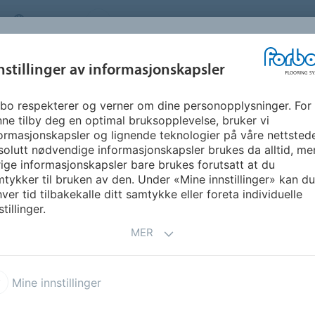
NORWAY
OM OSS
KARRIERE
FAQ
NYHETSBREV
INSPIRASJON &
nstillinger av informasjonskapsler
SEGMENTER
BÆREKRAFT
FLOORVI
REFERANSER
bo respekterer og verner om dine personopplysninger. For
k 0.55 DR5
Allura Dryback Wood
ne tilby deg en optimal bruksopplevelse, bruker vi
ormasjonskapsler og lignende teknologier på våre nettsted
olutt nødvendige informasjonskapsler brukes da alltid, me
55
ige informasjonskapsler bare brukes forutsatt at du
tykker til bruken av den. Under «Mine innstillinger» kan du 
ver tid tilbakekalle ditt samtykke eller foreta individuelle
stillinger.
MER
ivet blant våre Allura-gulv.
 tilbyr det største utvalget
er, inkludert den høyeste
Mine innstillinger
elsen gjør Allura Dryback
m butikker, boliger og