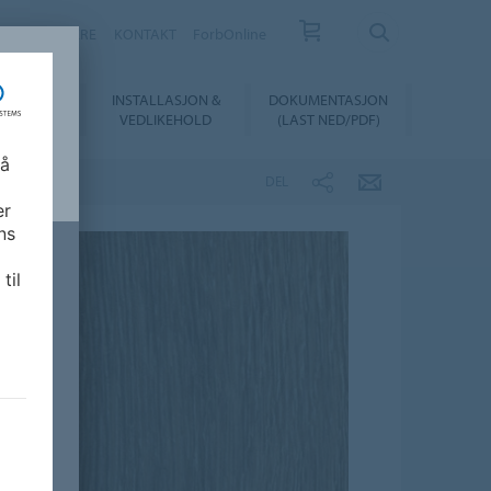
FORHANDLERE
KONTAKT
ForbOnline
INSTALLASJON &
DOKUMENTASJON
SUALIZER
VEDLIKEHOLD
(LAST NED/PDF)
 å
DEL
er
ns
til