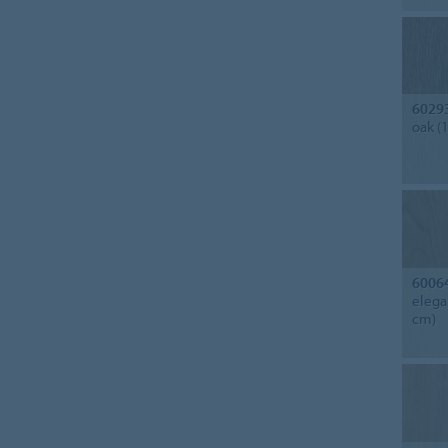
6029
oak (
6006
elega
cm)