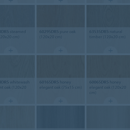
3DR5
steamed
60295DR5
pure oak
63535DR5
natural
120x20 cm)
(120x20 cm)
timber (120x20 cm)
4DR5
whitewash
60165DR5
honey
60065DR5
honey
nt oak (120x20
elegant oak (75x15 cm)
elegant oak (120x20
cm)