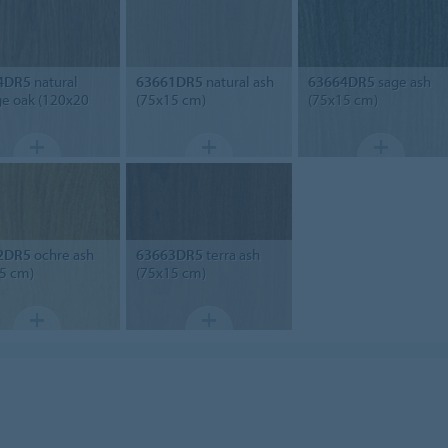
4DR5
natural
63661DR5
natural ash
63664DR5
sage ash
ge oak (120x20
(75x15 cm)
(75x15 cm)
2DR5
ochre ash
63663DR5
terra ash
5 cm)
(75x15 cm)