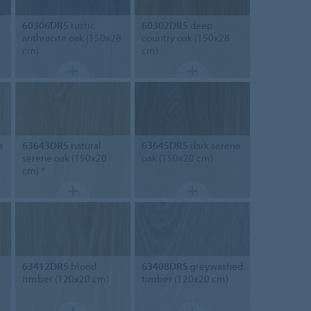
60306DR5
rustic
60302DR5
deep
anthracite oak (150x28
country oak (150x28
cm)
cm)
e
63643DR5
natural
63645DR5
dark serene
serene oak (150x20
oak (150x20 cm)
cm) *
63412DR5
blond
63408DR5
greywashed
timber (120x20 cm)
timber (120x20 cm)