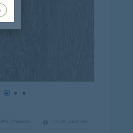
R
NEDLASTNINGER
GULVPLANLEGGER