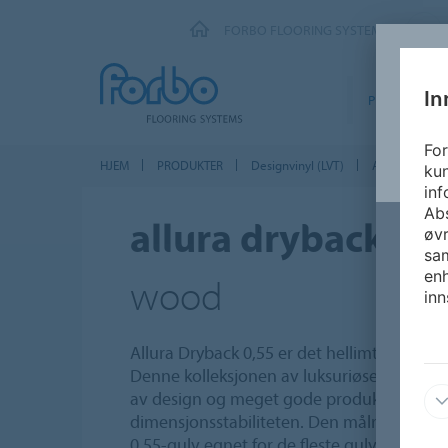
FORBO FLOORING SYSTEMS
In
PRODUKTER
For
HJEM
PRODUKTER
Designvinyl (LVT)
Allura Drybac
kun
inf
Abs
allura dryback 0.
øvr
sam
enh
wood
inn
Allura Dryback 0,55 er det hellimte alternat
Denne kolleksjonen av luksuriøse vinylfliser
av design og meget gode produktegenskap
dimensjonsstabiliteten. Den målrettede yt
0,55-gulv egnet for de fleste gulvflater, so