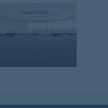
Siège Evoléa
MER INFORMASJON