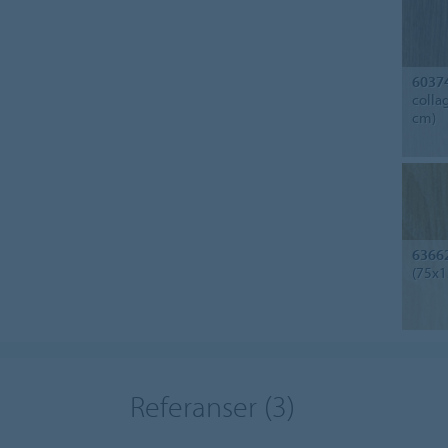
6037
colla
cm)
6366
(75x1
Referanser
(3)