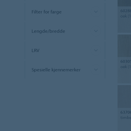
6028
Filter for farge
oak (
Lengde/bredde
LRV
6030
oak (
Spesielle kjennemerker
6370
timbe