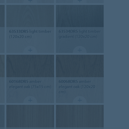
63533DR5
light timber
63534DR5
light timber
(120x20 cm)
gradient (120x20 cm)
60168DR5
amber
60068DR5
amber
elegant oak (75x15 cm)
elegant oak (120x20
cm)