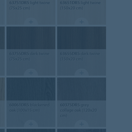
63751DR5
light twine
63651DR5
light twine
(75x25 cm)
(150x20 cm)
63755DR5
dark twine
63655DR5
dark twine
(75x25 cm)
(150x20 cm)
60061DR5
blackened
60375DR5
grey
oak (100x15 cm)
collage oak (120x20
cm)