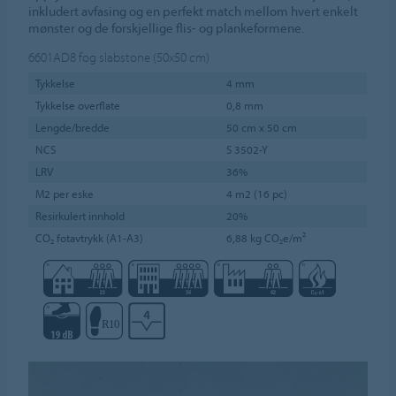
inkludert avfasing og en perfekt match mellom hvert enkelt
mønster og de forskjellige flis- og plankeformene.
6601AD8
fog slabstone (50x50 cm)
Tykkelse
4 mm
Tykkelse overflate
0,8 mm
Lengde/bredde
50 cm x 50 cm
NCS
S 3502-Y
LRV
36%
M2 per eske
4 m2 (16 pc)
Resirkulert innhold
20%
CO₂ fotavtrykk (A1-A3)
6,88 kg CO₂e/m²