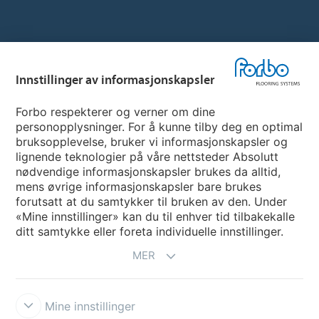
Hjemmeside per land
Innstillinger av informasjonskapsler
Velg land
Forbo respekterer og verner om dine
personopplysninger. For å kunne tilby deg en optimal
My Forbo
bruksopplevelse, bruker vi informasjonskapsler og
lignende teknologier på våre nettsteder Absolutt
INFORMASJON COVID-19
nødvendige informasjonskapsler brukes da alltid,
Support - Ansvarsfraskrivelse
mens øvrige informasjonskapsler bare brukes
forutsatt at du samtykker til bruken av den. Under
«Mine innstillinger» kan du til enhver tid tilbakekalle
ditt samtykke eller foreta individuelle innstillinger.
MER
Mine innstillinger