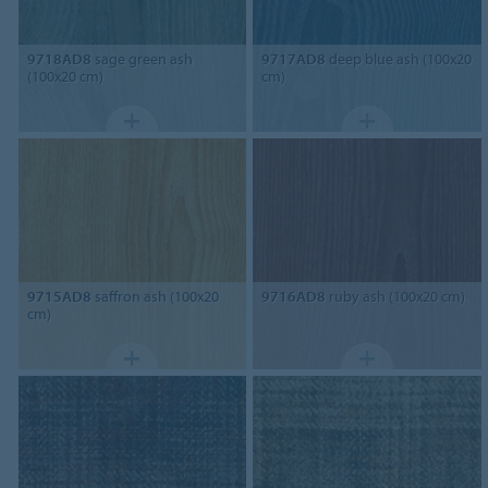
9718AD8
sage green ash
9717AD8
deep blue ash (100x20
(100x20 cm)
cm)
9715AD8
saffron ash (100x20
9716AD8
ruby ash (100x20 cm)
cm)