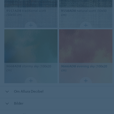
9557AD8
traditional scott
9558AD8
natural scott (50x50
(50x50 cm)
cm)
9668AD8
stormy sky (100x20
9666AD8
evening sky (100x20
cm)
cm)
Om Allura Decibel
Bilder