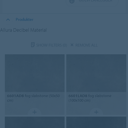
Produkter
Allura Decibel Material
SHOW FILTERS
(0)
REMOVE ALL
6601AD8
fog slabstone (50x50
6601LAD8
fog slabstone
cm)
(100x100 cm)