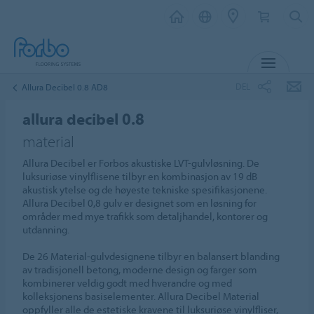
MENY
DEL
Allura Decibel 0.8 AD8
allura decibel 0.8
material
Allura Decibel er Forbos akustiske LVT-gulvløsning. De
luksuriøse vinylflisene tilbyr en kombinasjon av 19 dB
akustisk ytelse og de høyeste tekniske spesifikasjonene.
Allura Decibel 0,8 gulv er designet som en løsning for
områder med mye trafikk som detaljhandel, kontorer og
utdanning.
De 26 Material-gulvdesignene tilbyr en balansert blanding
av tradisjonell betong, moderne design og farger som
kombinerer veldig godt med hverandre og med
kolleksjonens basiselementer. Allura Decibel Material
oppfyller alle de estetiske kravene til luksuriøse vinylfliser,