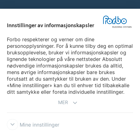
Hjemmeside per land
Innstillinger av informasjonskapsler
Velg land
Forbo respekterer og verner om dine
personopplysninger. For å kunne tilby deg en optimal
My Forbo
bruksopplevelse, bruker vi informasjonskapsler og
lignende teknologier på våre nettsteder Absolutt
INFORMASJON COVID-19
nødvendige informasjonskapsler brukes da alltid,
Support - Ansvarsfraskrivelse
mens øvrige informasjonskapsler bare brukes
forutsatt at du samtykker til bruken av den. Under
«Mine innstillinger» kan du til enhver tid tilbakekalle
ditt samtykke eller foreta individuelle innstillinger.
MER
Mine innstillinger
Ansvarsfraskrivelse og vilkår
Personvernerklæring
Informasjonskapsler
Forbo Integrity Line
Innstillinger av