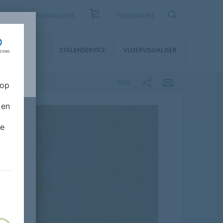
CONTACT
DOWNLOADS
FORBONLINE
STALLATIE &
STALENSERVICE
VLOERVISUALISER
NDERHOUD
DEEL
 op
 en
de