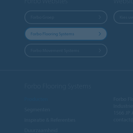
Forbo Websites
Websit
Forbo Groep
Kies u
Forbo Flooring Systems
Forbo Movement Systems
Forbo Flooring Systems
Producten
Forbo Fl
Industri
Segmenten
1566 JP 
contact
Inspiratie & Referenties
Duurzaamheid