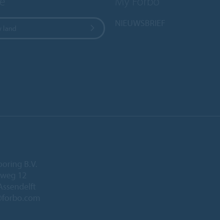
e
My Forbo
NIEUWSBRIEF
w land
ooring B.V.
eweg 12
Assendelft
@forbo.com