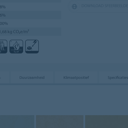
DOWNLOAD SFEERBEELD
48%
36%
100%
1,68 kg CO₂e/m²
n
Duurzaamheid
Klimaatpositief
Specificatie