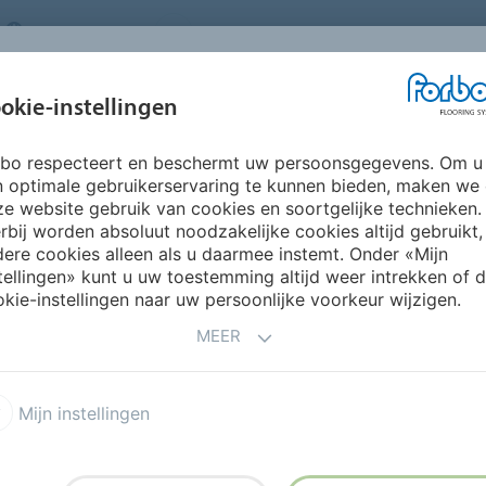
NETHERLANDS
FAQ
OVER ONS
WERKEN BIJ FORBO
INSPIRATIE &
IN
okie-instellingen
SEGMENTEN
DUURZAAMHEID
REFERENTIES
O
rbo respecteert en beschermt uw persoonsgegevens. Om u
Marmoleum Soul
n optimale gebruikerservaring te kunnen bieden, maken we
e website gebruik van cookies en soortgelijke technieken.
rbij worden absoluut noodzakelijke cookies altijd gebruikt,
ere cookies alleen als u daarmee instemt. Onder «Mijn
tellingen» kunt u uw toestemming altijd weer intrekken of 
kie-instellingen naar uw persoonlijke voorkeur wijzigen.
MEER
maakt van tot 99%
traalt vakmanschap, puurheid
Mijn instellingen
 passend bij een bewuste en