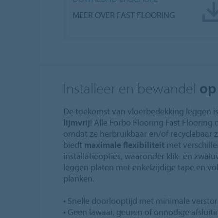
MEER OVER FAST FLOORING
Installeer en bewandel
op
De toekomst van vloerbedekking leggen is 
lijmvrij
! Alle Forbo Flooring Fast Flooring
omdat ze herbruikbaar en/of recyclebaar z
biedt
maximale flexibiliteit
met verschill
installatieopties, waaronder klik- en zwal
leggen platen met enkelzijdige tape en vol
planken.
• Snelle doorlooptijd met minimale versto
• Geen lawaai, geuren of onnodige afsluit