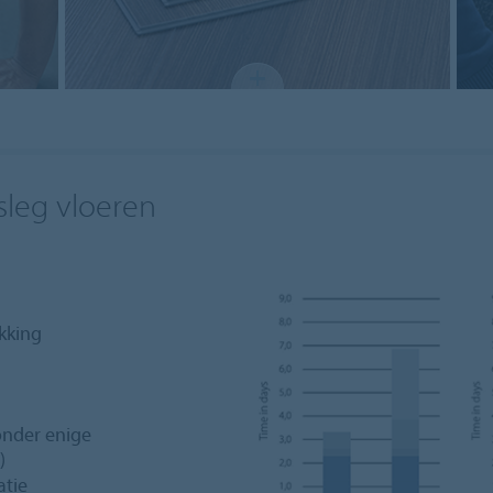
osleg vloeren
ekking
zonder enige
)
atie