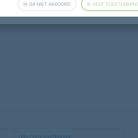
IK GA NIET AKKOORD
IK GEEF TOESTEMMIN
LEES ONZE WHITEPAPER