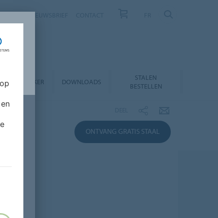
NIEUWS
NIEUWSBRIEF
CONTACT
FR
STALEN
RODUCTZOEKER
DOWNLOADS
 op
BESTELLEN
 en
DEEL
de
ONTVANG GRATIS STAAL