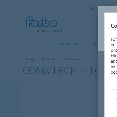
FORBO FLO
Co
Fo
PRODUCTEN
SEGMENTEN
ee
onz
Hie
Home
Producten
Fast Flooring
and
COMMERCIËLE LOSLE
ins
coo