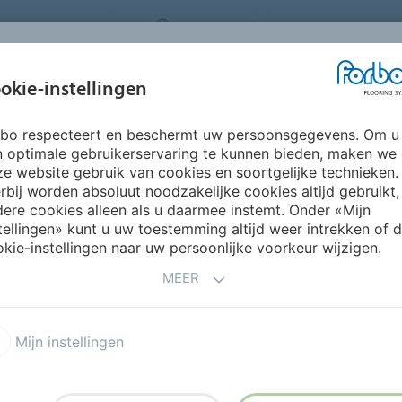
ORING SYSTEMS
BELGIUM
FAQ
OVER ONS
okie-instellingen
rbo respecteert en beschermt uw persoonsgegevens. Om u
INSPIRATIE &
INSTALLATIE &
DUURZAAMHEID
P
n optimale gebruikerservaring te kunnen bieden, maken we
REFERENTIES
ONDERHOUD
e website gebruik van cookies en soortgelijke technieken.
rbij worden absoluut noodzakelijke cookies altijd gebruikt,
ere cookies alleen als u daarmee instemt. Onder «Mijn
G VLOEREN
tellingen» kunt u uw toestemming altijd weer intrekken of 
kie-instellingen naar uw persoonlijke voorkeur wijzigen.
MEER
Mijn instellingen