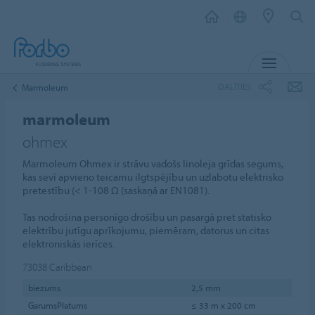
IZVĒL
DALĪTIES
Marmoleum
marmoleum
ohmex
Marmoleum Ohmex ir strāvu vadošs linoleja grīdas segums,
kas sevī apvieno teicamu ilgtspējību un uzlabotu elektrisko
pretestību (< 1-108 Ω (saskaņā ar EN1081).
Tas nodrošina personīgo drošību un pasargā pret statisko
elektrību jutīgu aprīkojumu, piemēram, datorus un citas
elektroniskās ierīces.
73038
Caribbean
biezums
2,5 mm
GarumsPlatums
≤ 33 m x 200 cm