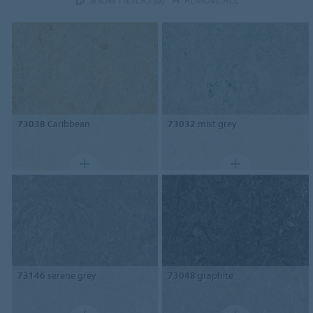
73038
Caribbean
73032
mist grey
73146
serene grey
73048
graphite