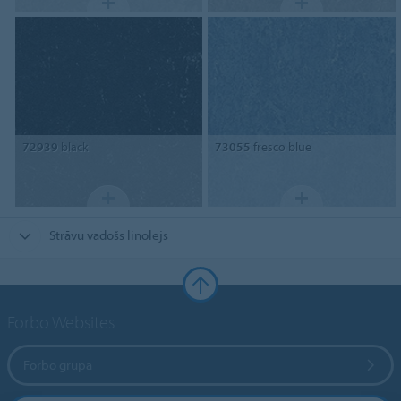
72939
black
73055
fresco blue
Strāvu vadošs linolejs
Forbo Websites
Forbo grupa