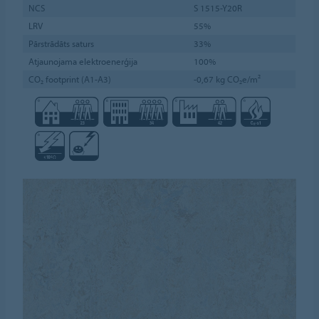
NCS
S 1515-Y20R
LRV
55%
Pārstrādāts saturs
33%
Atjaunojama elektroenerģija
100%
CO₂ footprint (A1-A3)
-0,67 kg CO₂e/m²