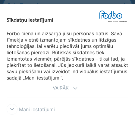
Forbo Flooring Systems
Sīkdatņu iestatījumi
Forbo Movement Systems
Forbo ciena un aizsargā jūsu personas datus. Savā
tīmekļa vietnē izmantojam sīkdatnes un līdzīgas
tehnoloģijas, lai varētu piedāvāt jums optimālu
Valstu mājas lapas
lietošanas pieredzi. Būtiskās sīkdatnes tiek
izmantotas vienmēr, pārējās sīkdatnes – tikai tad, ja
Izvēlēties valsti
piekrītat to lietošanai. Jūs jebkurā laikā varat atsaukt
savu piekrišanu vai izveidot individuālus iestatījumus
sadaļā „Mani iestatījumi”.
VAIRĀK
Mani iestatījumi
Lietošanas noteikumi & saistību atruna
Datu aizsardzība
Sīkdatnes
Forbo godprātības līnija
Sīkdatņu iestatījumi