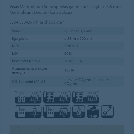
Visas Marmoleum Solid spalvas galima užsisakyti su 3,5 mm
Marmoleum Decibel konstrukcija.
3584/358435
white chocolate
*
Storis
2,5 mm / 3,5 mm
Ilgis plotis
≤ 33 m x 200 cm
NCS
S 2010-Y
LRV
60%
Perdirbtas turinys
38% / 35%
Atsinaujinanti elektros
100%
energija
-0,67 kg CO₂e/m² / -0,13 kg
CO₂ footprint (A1-A3)
CO₂e/m²