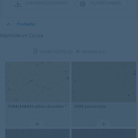
CAD PARSISIUNTIMAS
FLOORPLANNER
Produktai
Marmoleum Cocoa
SHOW FILTERS
(0)
REMOVE ALL
3584/358435
white chocolate *
3595
pannacotta