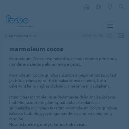
MENIU
DALINIMASIS
Marmoleum Solid
marmoleum cocoa
Marmoleum Cocoa atspindi mūsų tvaraus dizaino principus,
nes
derina žiedinę ekonomiką ir grožį.
Marmoleum Cocoa grindys sukurtos ir pagamintos taip, kad
jas būtų galima perdirbti ir pakartotinai naudoti, kartu
užkertant kelią anglies dioksido išmetimui ir jį sulaikant.
Į tradicines Marmoleum sudedamąsias dalis įmaišę kakavos
luobelių, sukūrėme įdomią, natūraliai atrodančią ir
šiuolaikišką paviršiaus tekstūrą. Marmoleum Cocoa grindyse
kakavos luobelių gyvybingumas dera su mineralinių tonų
ramybe.
Nesenstančios grindys, kurios tinka visur.