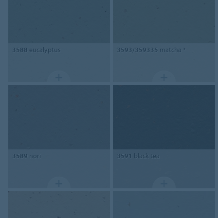
3588
eucalyptus
3593/359335
matcha *
3589
nori
3591
black tea