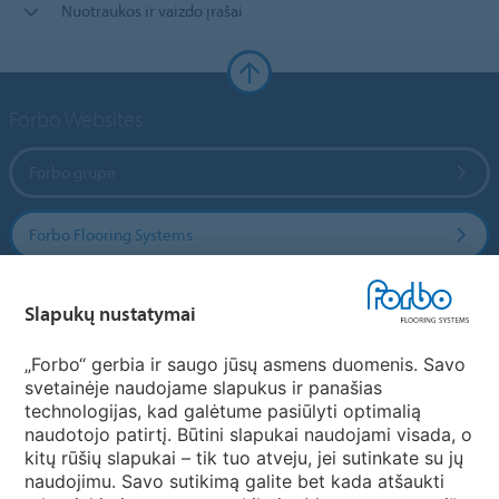
Nuotraukos ir vaizdo įrašai
Forbo Websites
Forbo grupė
Forbo Flooring Systems
Forbo Movement Systems
Slapukų nustatymai
„Forbo“ gerbia ir saugo jūsų asmens duomenis. Savo
svetainėje naudojame slapukus ir panašias
Pasirinkti šalį
technologijas, kad galėtume pasiūlyti optimalią
naudotojo patirtį. Būtini slapukai naudojami visada, o
Pasirinkite savo šalį
kitų rūšių slapukai – tik tuo atveju, jei sutinkate su jų
naudojimu. Savo sutikimą galite bet kada atšaukti