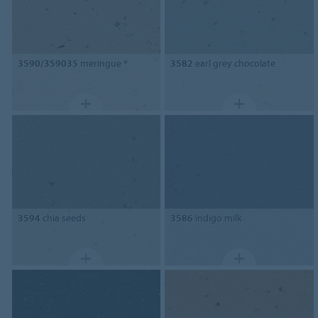
3590/359035
meringue *
3582
earl grey chocolate
3594
chia seeds
3586
indigo milk