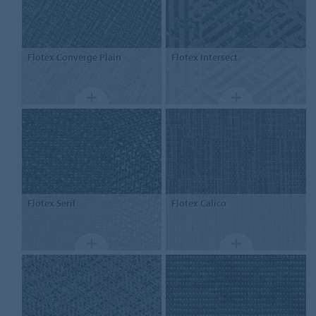
Flotex
Converge Plain
Flotex
Intersect
Flotex
Serif
Flotex
Calico