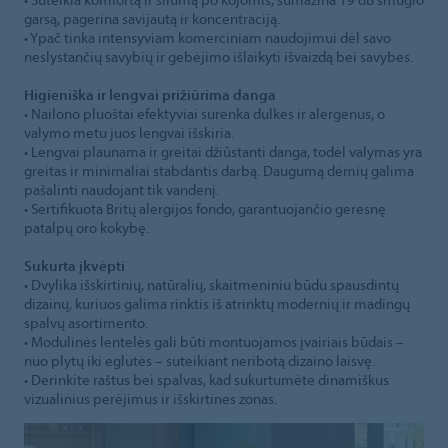
garsą, pagerina savijautą ir koncentraciją.
• Ypač tinka intensyviam komerciniam naudojimui dėl savo
neslystančių savybių ir gebėjimo išlaikyti išvaizdą bei savybes.
Higieniška ir lengvai prižiūrima danga
• Nailono pluoštai efektyviai surenka dulkes ir alergenus, o
valymo metu juos lengvai išskiria.
• Lengvai plaunama ir greitai džiūstanti danga, todėl valymas yra
greitas ir minimaliai stabdantis darbą. Daugumą dėmių galima
pašalinti naudojant tik vandenį.
• Sertifikuota Britų alergijos fondo, garantuojančio geresnę
patalpų oro kokybę.
Sukurta įkvėpti
• Dvylika išskirtinių, natūralių, skaitmeniniu būdu spausdintų
dizainų, kuriuos galima rinktis iš atrinktų modernių ir madingų
spalvų asortimento.
• Modulinės lentelės gali būti montuojamos įvairiais būdais –
nuo plytų iki eglutės – suteikiant neribotą dizaino laisvę.
• Derinkite raštus bei spalvas, kad sukurtumėte dinamiškus
vizualinius perėjimus ir išskirtines zonas.