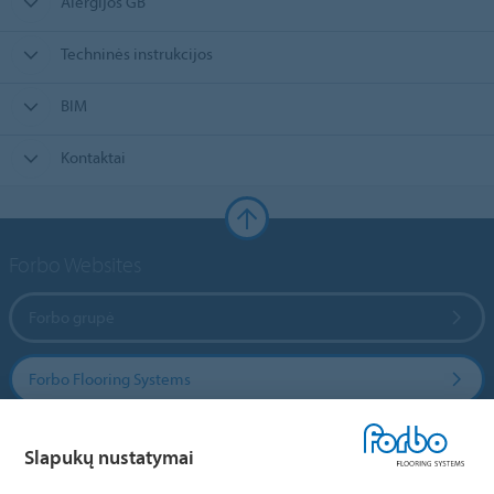
Alergijos GB
Techninės instrukcijos
BIM
Kontaktai
Forbo Websites
Forbo grupė
Forbo Flooring Systems
Forbo Movement Systems
Slapukų nustatymai