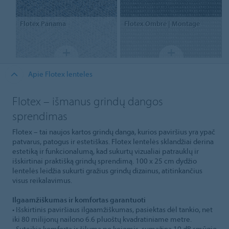
Flotex
Panama
Flotex
Ombré | Montage
Apie Flotex lenteles
Flotex – išmanus grindų dangos
sprendimas
Flotex – tai naujos kartos grindų danga, kurios paviršius yra ypač
patvarus, patogus ir estetiškas. Flotex lentelės sklandžiai derina
estetiką ir funkcionalumą, kad sukurtų vizualiai patrauklų ir
išskirtinai praktišką grindų sprendimą. 100 x 25 cm dydžio
lentelės leidžia sukurti gražius grindų dizainus, atitinkančius
visus reikalavimus.
Ilgaamžiškumas ir komfortas garantuoti
• Išskirtinis paviršiaus ilgaamžiškumas, pasiektas dėl tankio, net
iki 80 milijonų nailono 6.6 pluoštų kvadratiniame metre.
• Suteikia komfortą ir šilumą po kojomis, sumažina 19 dB smūgio