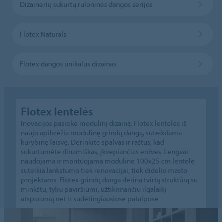
Dizainerių sukurtų ruloninės dangos serijos
Flotex Naturals
Flotex dangos unikalus dizainas
Flotex lentelės
Inovacijos pasiekė modulinį dizainą. Flotex lentelės iš
naujo apibrėžia modulinę grindų dangą, suteikdama
kūrybinę laisvę. Derinkite spalvas ir raštus, kad
sukurtumėte dinamiškas, įkvepiančias erdves. Lengvai
naudojama ir montuojama modulinė 100x25 cm lentelė
suteikia lankstumo tiek renovacijai, tiek didelio masto
projektams. Flotex grindų danga derina tvirtą struktūrą su
minkštu, tyliu paviršiumi, užtikrinančiu ilgalaikį
atsparumą net ir sudėtingiausiose patalpose.