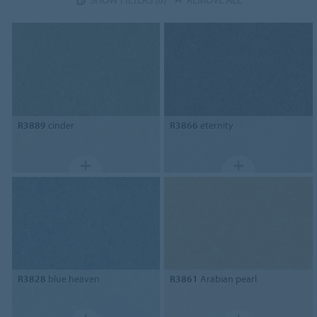
R3889
cinder
R3866
eternity
R3828
blue heaven
R3861
Arabian pearl