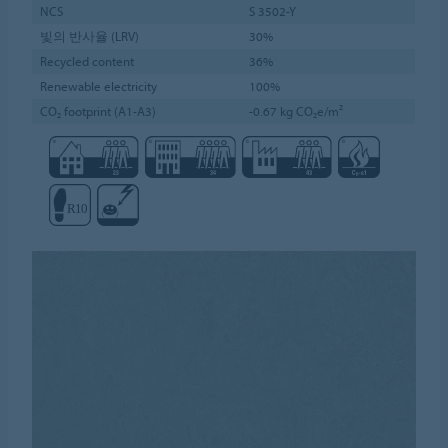
NCS
S 3502-Y
빛의 반사율 (LRV)
30%
Recycled content
36%
Renewable electricity
100%
CO₂ footprint (A1-A3)
-0.67 kg CO₂e/m²