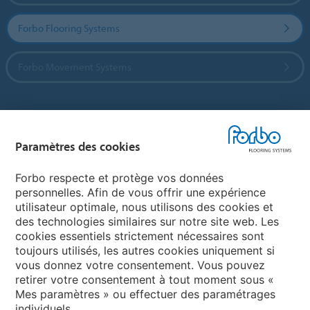
Forbo Flooring Systems
Forbo Movement Systems
Sélectionnez un pays
Paramètres des cookies
Sélectionnez votre pays
Forbo respecte et protège vos données
personnelles. Afin de vous offrir une expérience
utilisateur optimale, nous utilisons des cookies et
My Forbo
des technologies similaires sur notre site web. Les
cookies essentiels strictement nécessaires sont
LEXIQUE
toujours utilisés, les autres cookies uniquement si
PLAN DU SITE
vous donnez votre consentement. Vous pouvez
retirer votre consentement à tout moment sous «
Mes paramètres » ou effectuer des paramétrages
individuels.