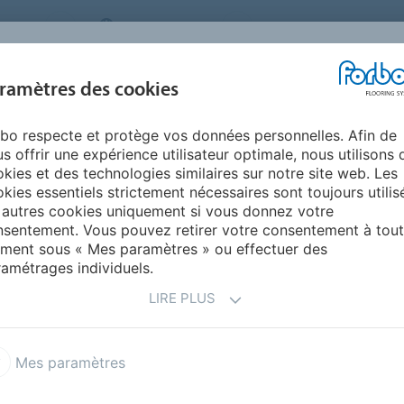
STEMS
SWITZERLAND
A PROPOS DE NOUS
CA
CENTRE DE
ramètres des cookies
TS
RÉFÉRENCES
ENVIRONNEMENT
TÉLÉCHARGEMENT
bo respecte et protège vos données personnelles. Afin de
 compétent à Ratisbonne
s offrir une expérience utilisateur optimale, nous utilisons 
kies et des technologies similaires sur notre site web. Les
kies essentiels strictement nécessaires sont toujours utilis
 autres cookies uniquement si vous donnez votre
sentement. Vous pouvez retirer votre consentement à tout
ment sous « Mes paramètres » ou effectuer des
amétrages individuels.
LIRE PLUS
il compétent à
Mes paramètres