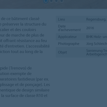
r de ce bâtiment classé
Lieu
Regensburg,
e préserver la structure du
Date
2016
alier et des couloirs
d'achevement
geur de marche de plus de
Applicateur
BHK Holz- un
t offrant résistance au feu
Photographe
Jörg Schleich
té d’entretien. L'accessibilité
Sanierung T
iction tout au long de la
Objet
Arbeitsgeric
rapide (Trenovo) de
olution exempte de
aratoires fastidieux (par ex.
plissage et de ponçage). Les
thentique de design similaire
la surface de classe R10 et