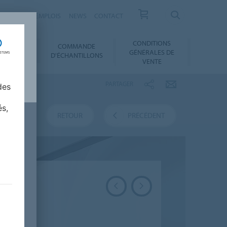
RRIÈRES ET EMPLOIS
NEWS
CONTACT
CONDITIONS
COMMANDE
SERVICES
GÉNÉRALES DE
D'ÉCHANTILLONS
VENTE
PARTAGER
des
és,
RETOUR
PRÉCÉDENT