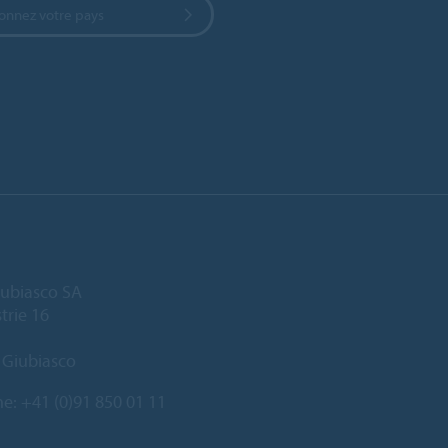
ionnez votre pays
ubiasco SA
trie 16
 Giubiasco
ne:
+41 (0)91 850 01 11