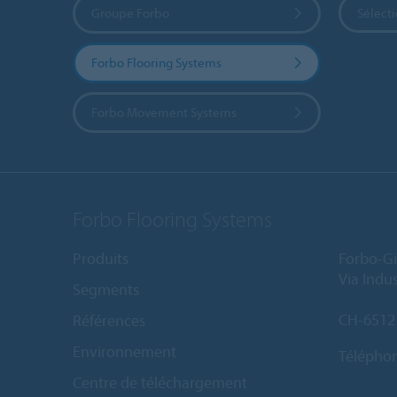
Groupe Forbo
Sélect
Forbo Flooring Systems
Forbo Movement Systems
Forbo Flooring Systems
Produits
Forbo-Gi
Via Indus
Segments
CH-6512
Références
Environnement
Télépho
Centre de téléchargement