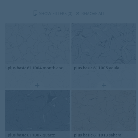
SHOW FILTERS
(0)
REMOVE ALL
plus basic 611004
montblanc
plus basic 611005
adula
plus basic 611007
quartz
plus basic 611013
sahara