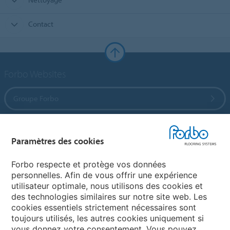
Contact
Forbo Websites
Groupe Forbo
Forbo Flooring Systems
Paramètres des cookies
Forbo Movement Systems
Forbo respecte et protège vos données
personnelles. Afin de vous offrir une expérience
utilisateur optimale, nous utilisons des cookies et
des technologies similaires sur notre site web. Les
Selectionnez un pays
cookies essentiels strictement nécessaires sont
toujours utilisés, les autres cookies uniquement si
Sélectionnez votre pays
vous donnez votre consentement. Vous pouvez