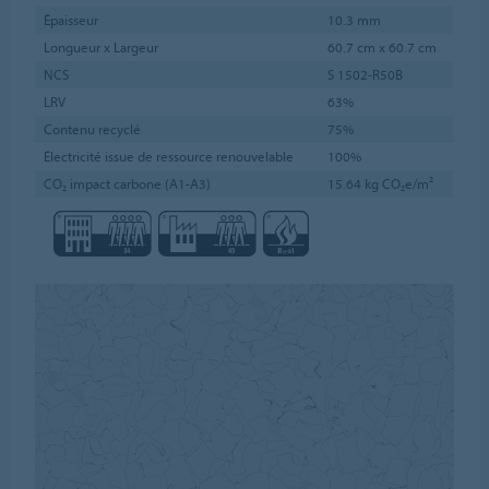
Épaisseur
10.3 mm
Longueur x Largeur
60.7 cm x 60.7 cm
NCS
S 1502-R50B
LRV
63%
Contenu recyclé
75%
Électricité issue de ressource renouvelable
100%
CO₂ impact carbone (A1-A3)
15.64 kg CO₂e/m²