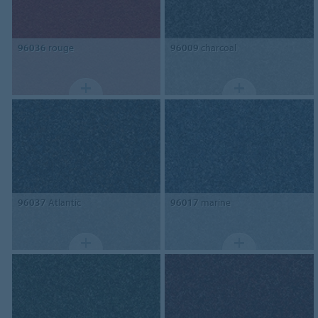
96036
rouge
96009
charcoal
96037
Atlantic
96017
marine