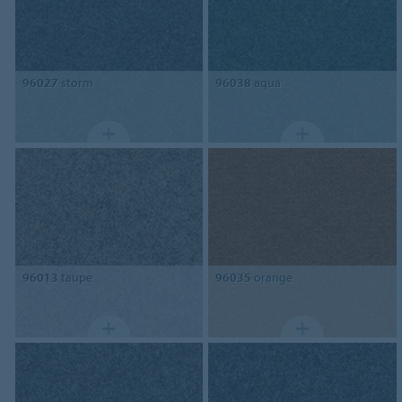
96027
storm
96038
aqua
96013
taupe
96035
orange