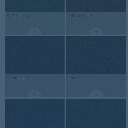
96018
forest
96026
merlot
96069
black
96019
jet