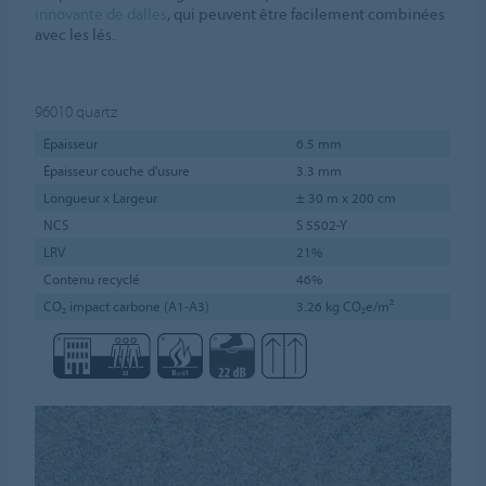
innovante de dalles
, qui peuvent être facilement combinées
avec les lés.
96010
quartz
Épaisseur
6.5 mm
Épaisseur couche d'usure
3.3 mm
Longueur x Largeur
± 30 m x 200 cm
NCS
S 5502-Y
LRV
21%
Contenu recyclé
46%
CO₂ impact carbone (A1-A3)
3.26 kg CO₂e/m²