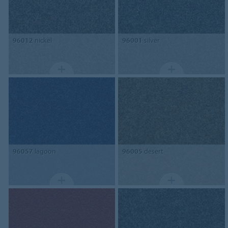
96012
nickel
96001
silver
96057
lagoon
96005
desert