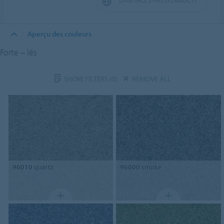
Aperçu des couleurs
Forte – lés
SHOW FILTERS
(0)
REMOVE ALL
96010
quartz
96000
smoke