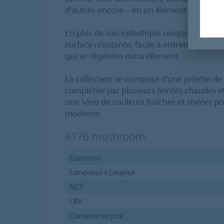
d’autres encore – en un élément de design 
En plus de son esthétique unique, Furnitu
surface résistante, facile à entretenir, inse
qui se régénère naturellement.
La collection se compose d'une palette de 
complétée par plusieurs teintes chaudes et
une série de couleurs fraîches et stylées
moderne.
4176
mushroom
Épaisseur
Longueur x Largeur
NCS
LRV
Contenu recyclé