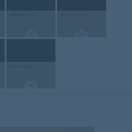
4009
espresso
4154
burgundy
4172
mauve