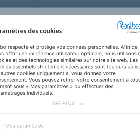
STEMS
SWITZERLAND
A PROPOS DE NOUS
CA
CENTRE DE
ramètres des cookies
TS
RÉFÉRENCES
ENVIRONNEMENT
TÉLÉCHARGEMENT
bo respecte et protège vos données personnelles. Afin de
oleum
Furniture Linoleum
s offrir une expérience utilisateur optimale, nous utilisons 
kies et des technologies similaires sur notre site web. Les
kies essentiels strictement nécessaires sont toujours utilis
 autres cookies uniquement si vous donnez votre
sentement. Vous pouvez retirer votre consentement à tout
ment sous « Mes paramètres » ou effectuer des
amétrages individuels.
LIRE PLUS
ut de gamme produit dans le
tières premières biosourcées
ité. Avec sa surface mate et
Mes paramètres
 transforme chaque surface –
isine, des portes, et bien