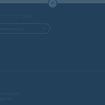
ionnez un pays
ionnez votre pays
ubiasco SA
trie 16