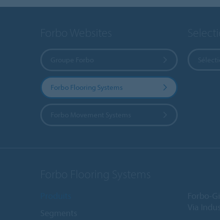
Forbo Websites
Select
Groupe Forbo
Sélect
Forbo Flooring Systems
Forbo Movement Systems
Forbo Flooring Systems
Produits
Forbo-Gi
Via Indus
Segments