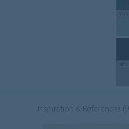
4155
4023
Inspiration & References
(9