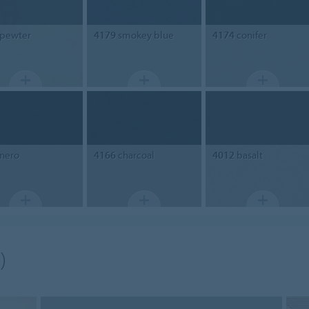
pewter
4179
smokey blue
4174
conifer
nero
4166
charcoal
4012
basalt
)