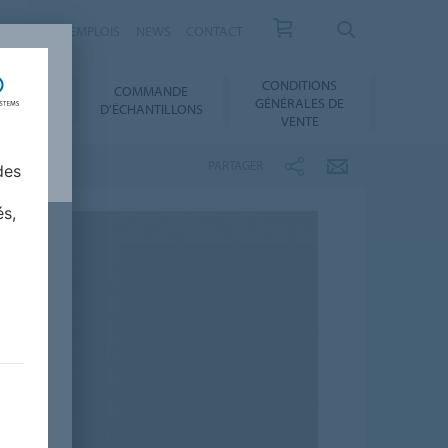
RRIÈRES ET EMPLOIS
NEWS
CONTACT
CONDITIONS
COMMANDE
SERVICES
GÉNÉRALES DE
D'ÉCHANTILLONS
VENTE
PARTAGER
des
és,