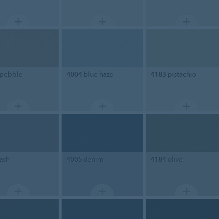
pebble
4004
blue haze
4183
pistachio
ash
4005
denim
4184
olive