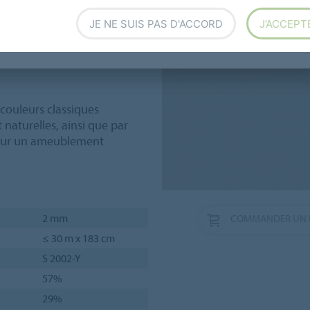
raffiné et durable.
JE NE SUIS PAS D'ACCORD
J’ACCEPT
re Linoléum présente une
nsible aux traces de doigt et
couleurs classiques
 naturelles, ainsi que par
 pour un ameublement
2 mm
COMMANDER UN 
≤ 30 m x 183 cm
S 2002-Y
57%
29%