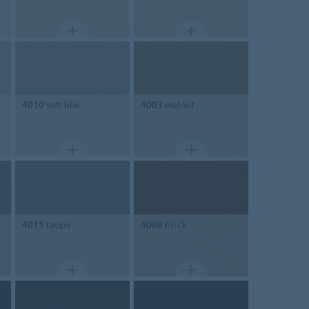
4010
soft lilac
4003
walnut
4011
taupe
4008
brick