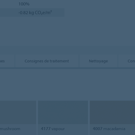
100%
-0.82 kg CO₂e/m²
ues
Consignes de traitement
Nettoyage
Con
mushroom
4177
vapour
4007
macadamia