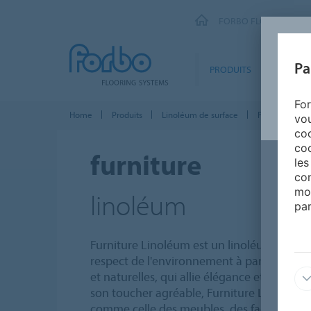
FORBO FLOORING SY
Pa
PRODUITS
SEGMEN
For
Home
Produits
Linoléum de surface
Furniture Lin
vou
coo
coo
furniture
les
con
mo
linoléum
par
Furniture Linoléum est un linoléum de ha
respect de l'environnement à partir de ma
et naturelles, qui allie élégance et durabil
son toucher agréable, Furniture Linoléum
comme celle des meubles, des façades de cu