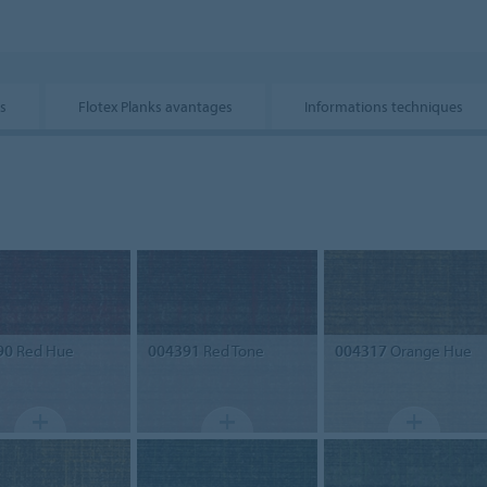
ls
Flotex Planks avantages
Informations techniques
90
Red Hue
004391
Red Tone
004317
Orange Hue