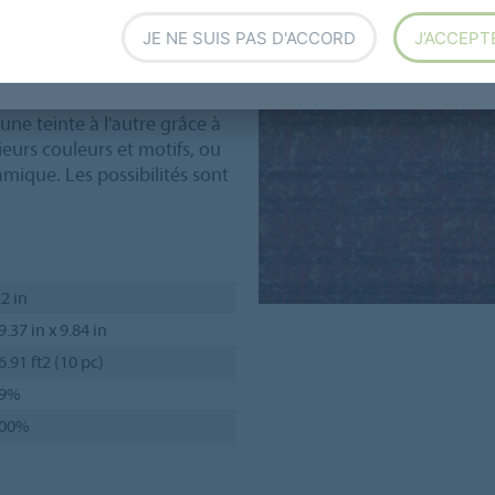
JE NE SUIS PAS D'ACCORD
J’ACCEPT
s de l'arc-en-ciel, regroupées
r de la profondeur et du
t les motifs définissent les
une teinte à l'autre grâce à
eurs couleurs et motifs, ou
mique. Les possibilités sont
.2 in
9.37 in x 9.84 in
6.91 ft2 (10 pc)
9%
00%