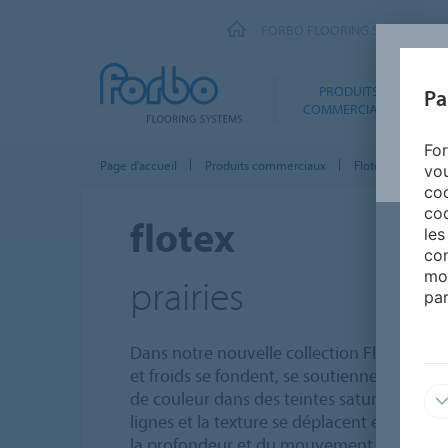
FORBO FLOORING SYSTEMS
PRODUITS
Pa
COMMERCIAUX
For
Page d'accueil
Produits commerciaux
Flotex – Moquet
vou
coo
coo
flotex
les
con
mo
prairies
par
Dans notre nouvelle collection Flotex Prair
et froids se fondent, se soutiennent et me
de couleur dans des teintes saturées et de
lignes et la texture se déplacent et s'est
la profondeur et du mouvement dans l'es