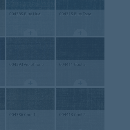
004385
Blue Hue
004315
Blue Tone
004393
Violet Tone
004411
Cool 3
004386
Cool 1
004413
Cool 2