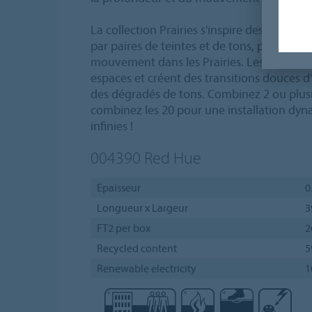
La collection Prairies s'inspire des couleur
par paires de teintes et de tons, pour crée
mouvement dans les Prairies. Les couleurs e
espaces et créent des transitions douces d'
des dégradés de tons. Combinez 2 ou plusi
combinez les 20 pour une installation dyna
infinies !
004390
Red Hue
Épaisseur
0
Longueur x Largeur
3
FT2 per box
2
Recycled content
5
Renewable electricity
1