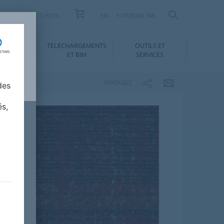
US
AIDE AU CHOIX
EN
FORBONLINE
NNEMENT
TÉLÉCHARGEMENTS
OUTILS ET
ABILITÉ
ET BIM
SERVICES
PARTAGEZ
des
és,