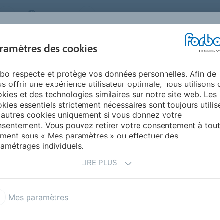
CANADA
PRESSE
CONTACT
À PROPOS DE NO
PRODUITS
INSPIRATION ET
ENVIRO
ramètres des cookies
SEGMENTS
RÉSIDENTIELS
RÉFÉRENCES
ET DUR
bo respecte et protège vos données personnelles. Afin de
te haute performance
Flotex Prairies
s offrir une expérience utilisateur optimale, nous utilisons 
kies et des technologies similaires sur notre site web. Les
kies essentiels strictement nécessaires sont toujours utilis
 autres cookies uniquement si vous donnez votre
sentement. Vous pouvez retirer votre consentement à tout
ment sous « Mes paramètres » ou effectuer des
amétrages individuels.
LIRE PLUS
ies, les tons neutres chauds
ttent en valeur des touches
s dégradés de tons. Les
Mes paramètres
ompent en couches, créant de
pace.