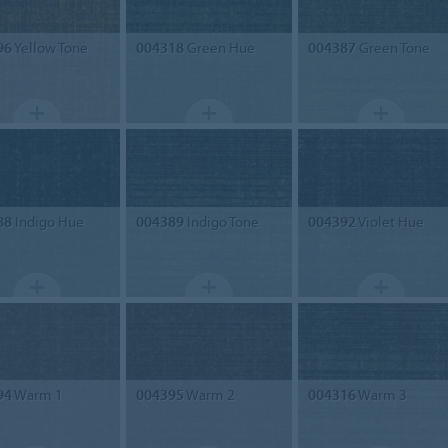
96
Yellow Tone
004318
Green Hue
004387
Green Tone
88
Indigo Hue
004389
Indigo Tone
004392
Violet Hue
94
Warm 1
004395
Warm 2
004316
Warm 3