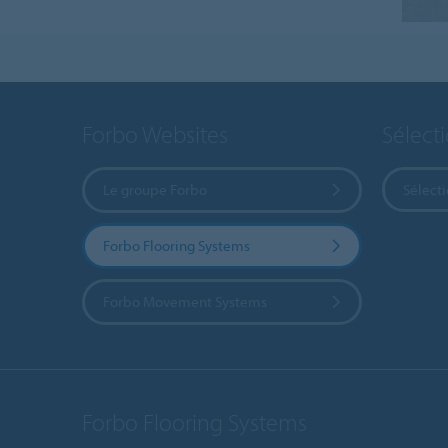
Forbo Websites
Sélect
Le groupe Forbo
Sélect
Forbo Flooring Systems
Forbo Movement Systems
Forbo Flooring Systems