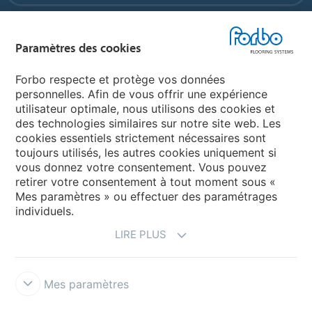
Forbo Flooring Systems
Paramètres des cookies
Forbo Movement Systems
Forbo respecte et protège vos données
personnelles. Afin de vous offrir une expérience
utilisateur optimale, nous utilisons des cookies et
des technologies similaires sur notre site web. Les
Sélectionnez un pays
cookies essentiels strictement nécessaires sont
toujours utilisés, les autres cookies uniquement si
Sélectionnez votre pays
vous donnez votre consentement. Vous pouvez
retirer votre consentement à tout moment sous «
Mes paramètres » ou effectuer des paramétrages
individuels.
LIRE PLUS
Mes paramètres
Conditions d'utilisation & Décharge de responsabilité
Déclaration
de Confidentialité des Données
Cookies
Forbo Integrity Line