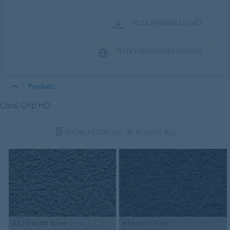
TÉLÉCHARGER LE CAD
TÉLÉCHARGER DES IMAGES
Produits
Coral Grip HD
SHOW FILTERS
(0)
REMOVE ALL
6120/6140
stone
6130/6150
ink