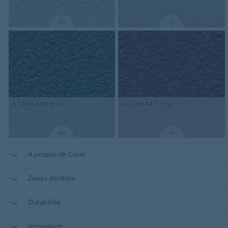
6128/6148
grass
6123/6143
wine
À propos de Coral
Zones d’entrée
Durabilité
Inspiration