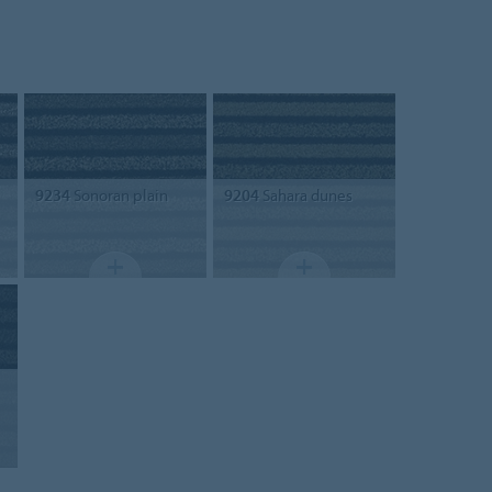
9234
Sonoran plain
9204
Sahara dunes