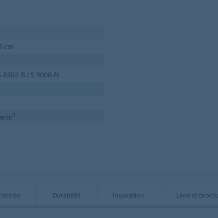
05 cm
S 8502-B / S 9000-N
₂e/m²
’entrée
Durabilité
Inspiration
Livre et broch