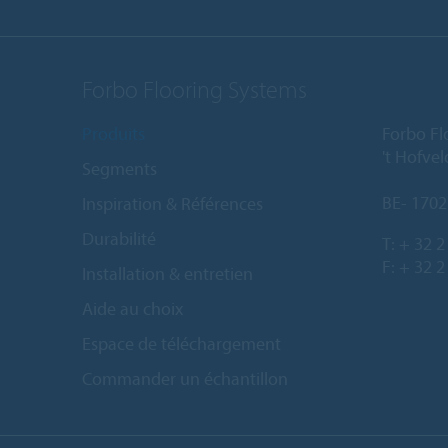
Forbo Flooring Systems
Produits
Forbo Fl
't Hofve
Segments
BE- 1702
Inspiration & Références
Durabilité
T:
+ 32 2
F: + 32 2
Installation & entretien
Aide au choix
Espace de téléchargement
Commander un échantillon