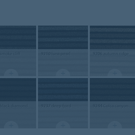
smoke cliff
9210
luna pearl
9206
autumn ridge
black diamond
9237
deep fjord
9244
Colca canyon