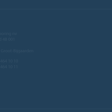
ooring nv
ld 4B 001
 Groot-Bijgaarden
 464 10 10
 464 10 11