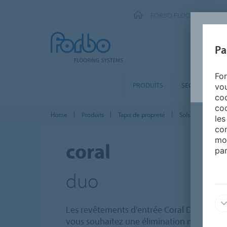
FORBO FLOORING SYSTE
Pa
For
PRODUITS
SEGMENTS
vou
coo
coo
Home
Produits
Tapis de propreté
Sols d’entrée Cor
les
con
mo
coral
par
duo
Les revêtements d’entrée Coral Duo sont la
vous souhaitez une élimination maximale d