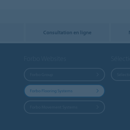
Consultation en ligne
Forbo Websites
Sélect
Forbo Group
Sélect
Forbo Flooring Systems
Forbo Movement Systems