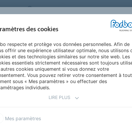
MS
BELGIUM
FAQ
A PROPOS DE NOUS
NOU
ramètres des cookies
bo respecte et protège vos données personnelles. Afin de
INSPIRATION &
INSTALLATION &
DURABILITÉ
AIDE
s offrir une expérience utilisateur optimale, nous utilisons 
RÉFÉRENCES
ENTRETIEN
kies et des technologies similaires sur notre site web. Les
kies essentiels strictement nécessaires sont toujours utilis
al
Coral Duo
 autres cookies uniquement si vous donnez votre
sentement. Vous pouvez retirer votre consentement à tout
ment sous « Mes paramètres » ou effectuer des
amétrages individuels.
LIRE PLUS
Mes paramètres
 solution idéale lorsque
e la saleté, une rétention