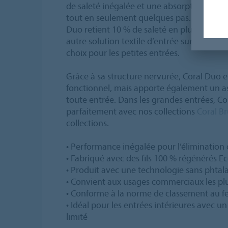
de saleté inégalée et une absorption excep
tout en seulement quelques pas. Des étud
Duo retient 10 % de saleté en plus dans l
autre solution textile d’entrée sur le marché
choix pour les petites entrées.
Grâce à sa structure nervurée, Coral Duo 
fonctionnel, mais apporte également un a
toute entrée. Dans les grandes entrées, C
parfaitement avec nos collections
Coral B
collections.
• Performance inégalée pour l’élimination d
• Fabriqué avec des fils 100 % régénérés E
• Produit avec une technologie sans phtal
• Convient aux usages commerciaux les pl
• Conforme à la norme de classement au feu 
• Idéal pour les entrées intérieures avec 
limité