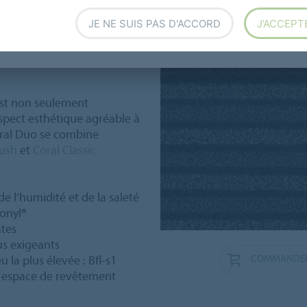
tionnelle de l’humidité, le
es ont montré que Coral
JE NE SUIS PAS D'ACCORD
J’ACCEPT
es premiers mètres que toute
, ce qui en fait le meilleur
est non seulement
spect esthétique agréable à
oral Duo se combine
rush
et
Coral Classic
e l’humidité et de la saleté
conyl®
ates
us exigeants
COMMANDER
la plus élevée : Bfl‑s1
un espace de revêtement