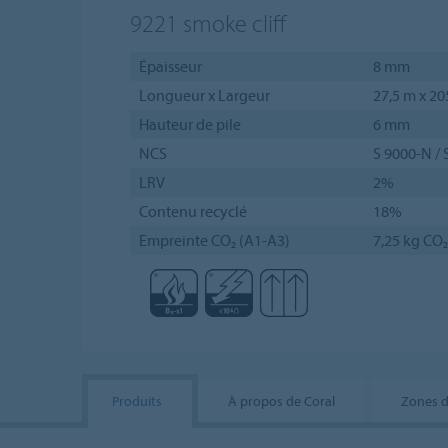
9221
smoke cliff
Épaisseur
8 mm
Longueur x Largeur
27,5 m x 2
Hauteur de pile
6 mm
NCS
S 9000-N / 
LRV
2%
Contenu recyclé
18%
Empreinte CO₂ (A1-A3)
7,25 kg CO
Produits
À propos de Coral
Zones d