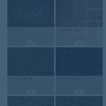
Coral
Logo
Coral
Click dalles
Coral
Marine FR
Coral Bright
dalles