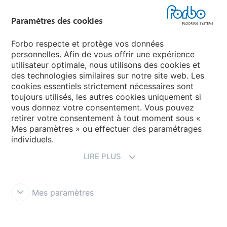
Forbo Flooring Systems
Paramètres des cookies
Forbo Movement Systems
Forbo respecte et protège vos données
personnelles. Afin de vous offrir une expérience
utilisateur optimale, nous utilisons des cookies et
des technologies similaires sur notre site web. Les
Sélectionnez un pays
cookies essentiels strictement nécessaires sont
toujours utilisés, les autres cookies uniquement si
Sélectionnez votre pays
vous donnez votre consentement. Vous pouvez
retirer votre consentement à tout moment sous «
Mes paramètres » ou effectuer des paramétrages
individuels.
LIRE PLUS
Mes paramètres
Conditions d'utilisation & Décharge de responsabilité
Déclaration
de Confidentialité des Données
Cookies
Forbo Integrity Line
Paramètres des cookies