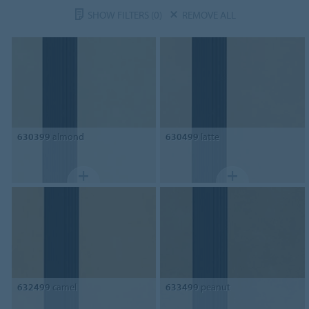
SHOW FILTERS
(0)
REMOVE ALL
630399
almond
630499
latte
632499
camel
633499
peanut