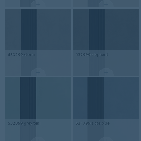
633299
storm
632999
elephant
632899
grey teal
631799
slate blue