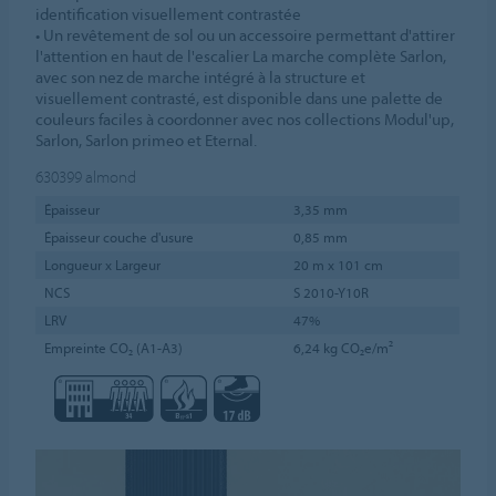
identification visuellement contrastée
• Un revêtement de sol ou un accessoire permettant d'attirer
l'attention en haut de l'escalier La marche complète Sarlon,
avec son nez de marche intégré à la structure et
visuellement contrasté, est disponible dans une palette de
couleurs faciles à coordonner avec nos collections Modul'up,
Sarlon, Sarlon primeo et Eternal.
630399
almond
Épaisseur
3,35 mm
Épaisseur couche d'usure
0,85 mm
Longueur x Largeur
20 m x 101 cm
NCS
S 2010-Y10R
LRV
47%
Empreinte CO₂ (A1-A3)
6,24 kg CO₂e/m²