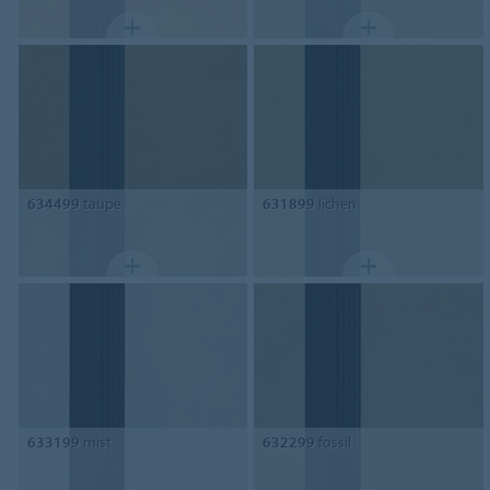
634499
taupe
631899
lichen
633199
mist
632299
fossil